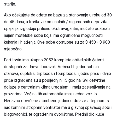
starije.
Ako očekujete da odete na bazu za stanovanje u roku od 30
do 45 dana, a troškovi komunalnih / sigurnosnih depozita i
spajanja izgledaju prilično ekstravagantni, možete odabrati
najam motelske sobe koja ima ograničene mogućnosti
kuhanja i hlađenja. Ove sobe dostupne su za $ 450 - $ 900
mjesečno.
Fort Irwin ima ukupno 2052 kompleta obiteljskih četvrti
dostupnih za dnevni boravak. Većina tih jednosobnih
stanova, dupleks, triplexes i fourplexes, i jednu priču i dvije
priče izgrađena su u posljednjih 15 godina. Svi četvrtine
dolaze s centralnim klima uređajem i imaju zasjenjivanje na
prozorima. Većina tih automobila imaju jedno vozilo.
Nedavno dovršene stambene jedinice dolaze s tepihom s
nadzemnim stropnim ventilatorima u glavnoj spavaćoj sobi i
blagovaonici, te ograđenim dvorištima. Prednji dio kuće