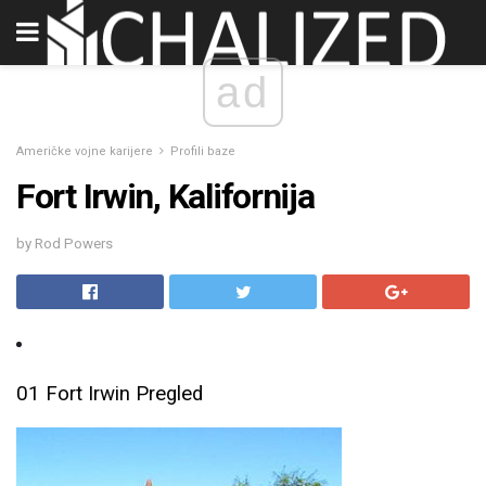
ad
Američke vojne karijere
Profili baze
Fort Irwin, Kalifornija
by Rod Powers
01 Fort Irwin Pregled