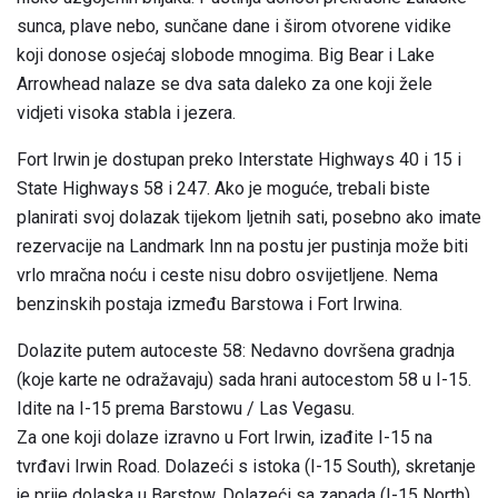
sunca, plave nebo, sunčane dane i širom otvorene vidike
koji donose osjećaj slobode mnogima. Big Bear i Lake
Arrowhead nalaze se dva sata daleko za one koji žele
vidjeti visoka stabla i jezera.
Fort Irwin je dostupan preko Interstate Highways 40 i 15 i
State Highways 58 i 247. Ako je moguće, trebali biste
planirati svoj dolazak tijekom ljetnih sati, posebno ako imate
rezervacije na Landmark Inn na postu jer pustinja može biti
vrlo mračna noću i ceste nisu dobro osvijetljene. Nema
benzinskih postaja između Barstowa i Fort Irwina.
Dolazite putem autoceste 58: Nedavno dovršena gradnja
(koje karte ne odražavaju) sada hrani autocestom 58 u I-15.
Idite na I-15 prema Barstowu / Las Vegasu.
Za one koji dolaze izravno u Fort Irwin, izađite I-15 na
tvrđavi Irwin Road. Dolazeći s istoka (I-15 South), skretanje
je prije dolaska u Barstow. Dolazeći sa zapada (I-15 North),