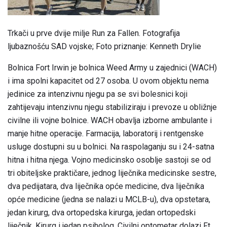
Trkači u prve dvije milje Run za Fallen. Fotografija
ljubaznošću SAD vojske; Foto priznanje: Kenneth Drylie
Bolnica Fort Irwin je bolnica Weed Army u zajednici (WACH)
i ima spolni kapacitet od 27 osoba. U ovom objektu nema
jedinice za intenzivnu njegu pa se svi bolesnici koji
zahtijevaju intenzivnu njegu stabiliziraju i prevoze u obližnje
civilne ili vojne bolnice. WACH obavlja izborne ambulante i
manje hitne operacije. Farmacija, laboratorij i rentgenske
usluge dostupni su u bolnici. Na raspolaganju su i 24-satna
hitna i hitna njega. Vojno medicinsko osoblje sastoji se od
tri obiteljske praktičare, jednog liječnika medicinske sestre,
dva pedijatara, dva liječnika opće medicine, dva liječnika
opće medicine (jedna se nalazi u MCLB-u), dva opstetara,
jedan kirurg, dva ortopedska kirurga, jedan ortopedski
liječnik, Kirurg i jedan psiholog. Civilni optometar dolazi Ft