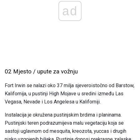
ad
02 Mjesto / upute za vožnju
Fort Irwin se nalazi oko 37 milja sjeveroistočno od Barstow,
Kalifornija, u pustinji High Mojave u sredini između Las
Vegasa, Nevade i Los Angelesa u Kaliforniji.
Instalacija je okružena pustinjskim brdima i planinama.
Pustinjski teren podrazumijeva malu vegetaciju koja se
sastoji uglavnom od mesquita, kreozota, yuccas i drugih
nisko uzgojenih biljaka. Pustinja donosi prekrasne zalaske