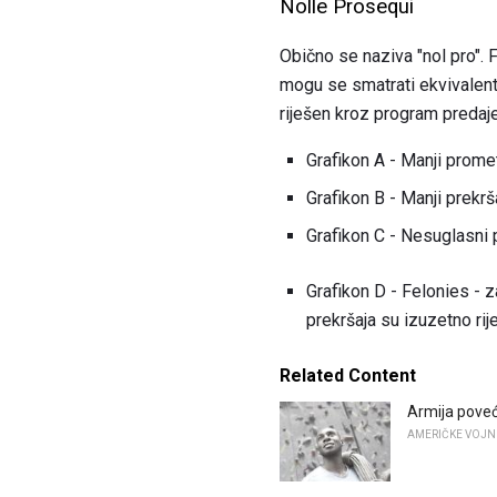
Nolle Prosequi
Obično se naziva "nol pro". F
mogu se smatrati ekvivalent
riješen kroz program predaje 
Grafikon A - Manji promet
Grafikon B - Manji prekrš
Grafikon C - Nesuglasni pr
Grafikon D - Felonies - z
prekršaja su izuzetno rij
Related Content
Armija pove
AMERIČKE VOJN