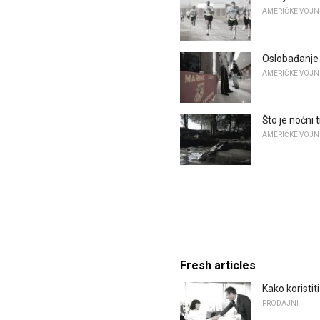
AMERIČKE VOJN
Oslobađanje 
AMERIČKE VOJN
Što je noćni
AMERIČKE VOJN
Fresh articles
Kako koristit
PRODAJNI