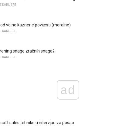
E KARIJERE
od vojne kaznene povijesti (moralne)
E KARIJERE
 trening snage zračnih snaga?
E KARIJERE
ad
i soft sales tehnike u intervjuu za posao