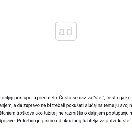
ad
daljnji postupci u predmetu. Često se naziva "stet", često ga koris
njem, a da zapravo ne bi trebali pokušati slučaj na temelju svoji
tanjem troškova ako tužitelj ne razmišlja o daljnjem postupanju 
rijave. Potrebno je pismo od okružnog tužitelja za potvrdu stet.