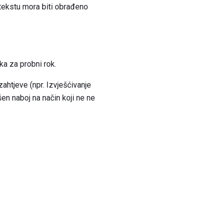
 tekstu mora biti obrađeno
a za probni rok.
ahtjeve (npr. Izvješćivanje
šen naboj na način koji ne ne