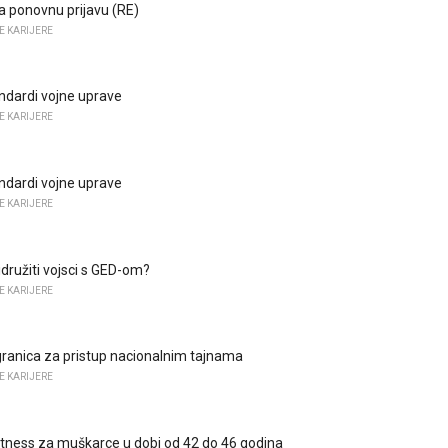
za ponovnu prijavu (RE)
E KARIJERE
ndardi vojne uprave
E KARIJERE
ndardi vojne uprave
E KARIJERE
idružiti vojsci s GED-om?
E KARIJERE
ranica za pristup nacionalnim tajnama
E KARIJERE
fitness za muškarce u dobi od 42 do 46 godina