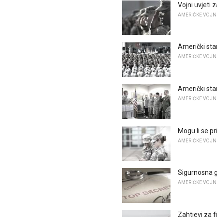
Vojni uvjeti 
AMERIČKE VOJN
Američki sta
AMERIČKE VOJN
Američki sta
AMERIČKE VOJN
Mogu li se pr
AMERIČKE VOJN
Sigurnosna g
AMERIČKE VOJN
Zahtjevi za 