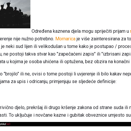
Određena kaznena djela mogu spriječiti prijam u
jerenje nije nužno potrebno.
Mornarica
je više zainteresirana za to
i je neki sud lijen ili velikodušan u tome kako je postupao / proce
u, ne postoji takva stvar kao "zapečaćeni zapis" ili "izbrisani za
ata u kojima je osoba uhićena ili optužena, bez obzira na konačni 
"brojilo" ili ne, ovisi o tome postoji li uvjerenje ili bilo kakav nepr
jama za upis i odricanju, primjenjuju se sljedeće definicije:
vično djelo, prekršaj ili drugo kršenje zakona od strane suda ili na
asti. To uključuje i novčane kazne i gubitak obveznice umjesto su