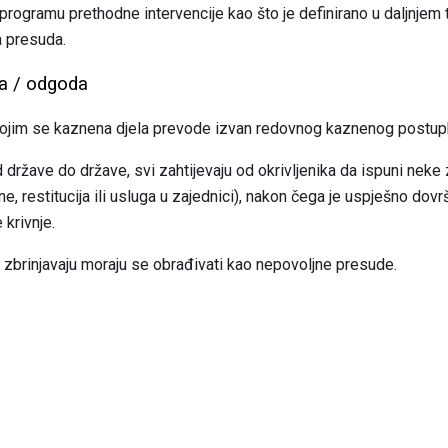
programu prethodne intervencije kao što je definirano u daljnjem
a presuda.
ja / odgoda
ojim se kaznena djela prevode izvan redovnog kaznenog postupk
 države do države, svi zahtijevaju od okrivljenika da ispuni neke z
ne, restitucija ili usluga u zajednici), nakon čega je uspješno dovr
krivnje.
 zbrinjavaju moraju se obrađivati ​​kao nepovoljne presude.