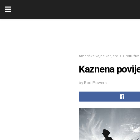
Američke vojne karijere
Pridruživa
Kaznena povije
by Rod Powers