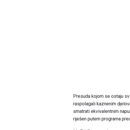
Presuda kojom se ostaju svi 
raspolagali kaznenim djelova
smatrati ekvivalentnim napuš
riješen putem programa predp