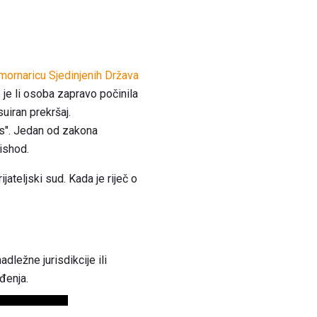
mornaricu Sjedinjenih Država
 je li osoba zapravo počinila
suiran prekršaj.
pis". Jedan od zakona
ishod.
ijateljski sud. Kada je riječ o
dležne jurisdikcije ili
đenja.