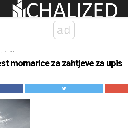
ad
nje vojsci
st mornarice za zahtjeve za upis