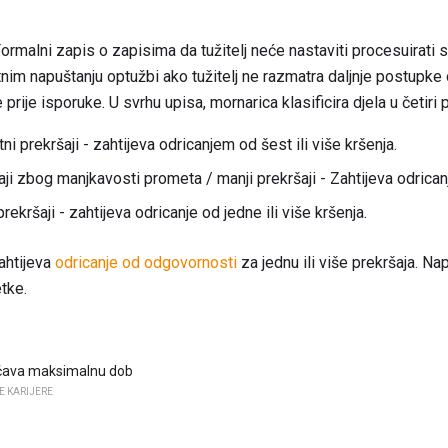
ormalni zapis o zapisima da tužitelj neće nastaviti procesuirati s
nim napuštanju optužbi ako tužitelj ne razmatra daljnje postupke
prije isporuke. U svrhu upisa, mornarica klasificira djela u četiri 
ni prekršaji - zahtijeva odricanjem od šest ili više kršenja.
aji zbog manjkavosti prometa / manji prekršaji - Zahtijeva odricanje
ekršaji - zahtijeva odricanje od jedne ili više kršenja.
ahtijeva
odricanje od odgovornosti
za jednu ili više prekršaja. 
etke.
ćava maksimalnu dob
E KARIJERE