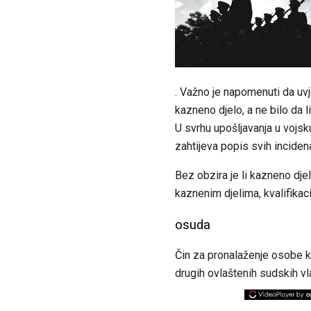
. Važno je napomenuti da uv
kazneno djelo, a ne bilo da l
U svrhu upošljavanja u vojsk
zahtijeva popis svih inciden
Bez obzira je li kazneno djelo 
kaznenim djelima, kvalifikaci
osuda
Čin za pronalaženje osobe kri
drugih ovlaštenih sudskih vl