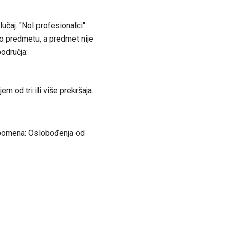
lučaj. "Nol profesionalci"
 o predmetu, a predmet nije
područja:
m od tri ili više prekršaja.
Napomena: Oslobođenja od