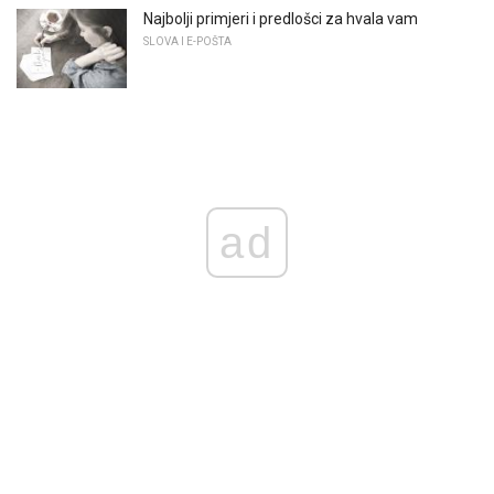
Najbolji primjeri i predlošci za hvala vam
SLOVA I E-POŠTA
ad