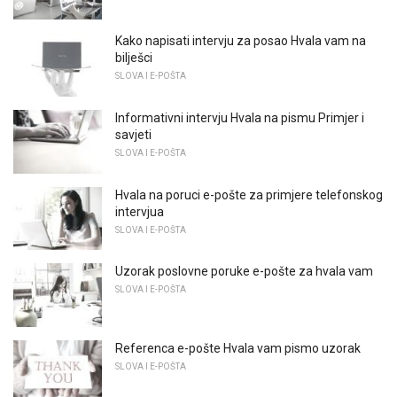
Kako napisati intervju za posao Hvala vam na
bilješci
SLOVA I E-POŠTA
Informativni intervju Hvala na pismu Primjer i
savjeti
SLOVA I E-POŠTA
Hvala na poruci e-pošte za primjere telefonskog
intervjua
SLOVA I E-POŠTA
Uzorak poslovne poruke e-pošte za hvala vam
SLOVA I E-POŠTA
Referenca e-pošte Hvala vam pismo uzorak
SLOVA I E-POŠTA