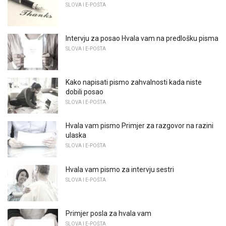
SLOVA I E-POŠTA
Intervju za posao Hvala vam na predlošku pisma
SLOVA I E-POŠTA
Kako napisati pismo zahvalnosti kada niste
dobili posao
SLOVA I E-POŠTA
Hvala vam pismo Primjer za razgovor na razini
ulaska
SLOVA I E-POŠTA
Hvala vam pismo za intervju sestri
SLOVA I E-POŠTA
Primjer posla za hvala vam
SLOVA I E-POŠTA