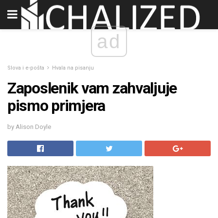
ad
Slova i e-pošta
Hvala na pisanju
Zaposlenik vam zahvaljuje
pismo primjera
by Alison Doyle