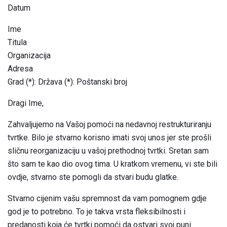
Datum
Ime
Titula
Organizacija
Adresa
Grad (*): Država (*): Poštanski broj
Dragi Ime,
Zahvaljujemo na Vašoj pomoći na nedavnoj restrukturiranju
tvrtke. Bilo je stvarno korisno imati svoj unos jer ste prošli
sličnu reorganizaciju u vašoj prethodnoj tvrtki. Sretan sam
što sam te kao dio ovog tima. U kratkom vremenu, vi ste bili
ovdje, stvarno ste pomogli da stvari budu glatke.
Stvarno cijenim vašu spremnost da vam pomognem gdje
god je to potrebno. To je takva vrsta fleksibilnosti i
predanosti koja će tvrtki pomoći da ostvari svoj puni