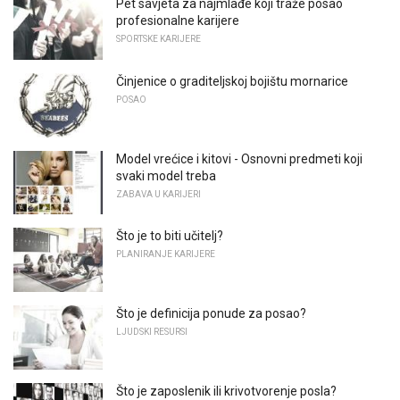
Pet savjeta za najmlađe koji traže posao
profesionalne karijere
SPORTSKE KARIJERE
Činjenice o graditeljskoj bojištu mornarice
POSAO
Model vrećice i kitovi - Osnovni predmeti koji
svaki model treba
ZABAVA U KARIJERI
Što je to biti učitelj?
PLANIRANJE KARIJERE
Što je definicija ponude za posao?
LJUDSKI RESURSI
Što je zaposlenik ili krivotvorenje posla?