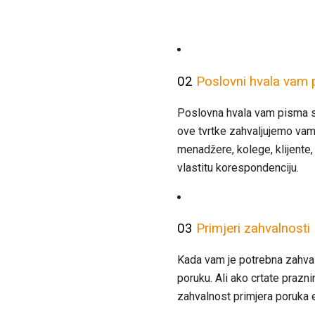
02
Poslovni hvala vam p
Poslovna hvala vam pisma su 
ove tvrtke zahvaljujemo vam 
menadžere, kolege, klijente
vlastitu korespondenciju.
03
Primjeri zahvalnos
Kada vam je potrebna zahvala
poruku. Ali ako crtate prazn
zahvalnost primjera poruka e