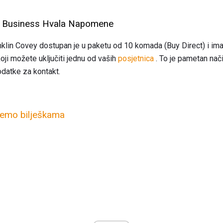
er Business Hvala Napomene
anklin Covey dostupan je u paketu od 10 komada (Buy Direct) i ima
ji možete uključiti jednu od vaših
posjetnica
. To je pametan nač
odatke za kontakt.
jemo bilješkama