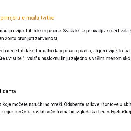
rimjeru e-maila tvrtke
oraju uvijek biti rukom pisane. Svakako je prihvatljivo reći hvala
 želite prenijeti zahvalnost.
 neće biti tako formalno kao pisano pismo, ali još uvijek treba b
te uvrstite "Hvala" u naslovnu liniju zajedno s vašim imenom ako
rticama
a koje možete naručiti na mreži. Odaberite stilove i fontove u skl
 primjer, možete poslati više formalnu izgleda kartice odvjetničkoj 