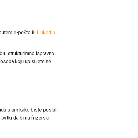
 putem e-pošte ili
LinkedIn
iti strukturirano ispravno.
 osoba koju upisujete ne
adu s tim kako biste poslali
tvrtki da bi na frizerski