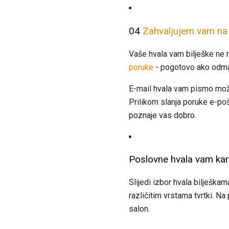
04
Zahvaljujem vam na p
Vaše hvala vam bilješke ne m
poruke
- pogotovo ako odmah
E-mail hvala vam pismo možda
Prilikom slanja poruke e-poš
poznaje vas dobro.
Poslovne hvala vam ka
Slijedi izbor hvala bilješkam
različitim vrstama tvrtki. Na
salon.