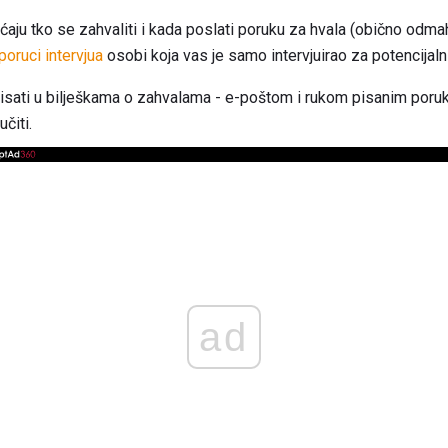
ju tko se zahvaliti i kada poslati poruku za hvala (obično odmah).
poruci intervjua
osobi koja vas je samo intervjuirao za potencijal
pisati u bilješkama o zahvalama - e-poštom i rukom pisanim poruk
čiti.
ad