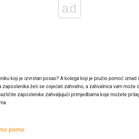
ad
iku koji je izvrstan posao? A kolega koji je pružio pomoć iznad i 
na zaposlenika želi se osjećati zahvalno, a zahvalnica vam može
azličite zaposlenike zahvaljujući primjedbama koje možete prilag
ama.
vno pismo