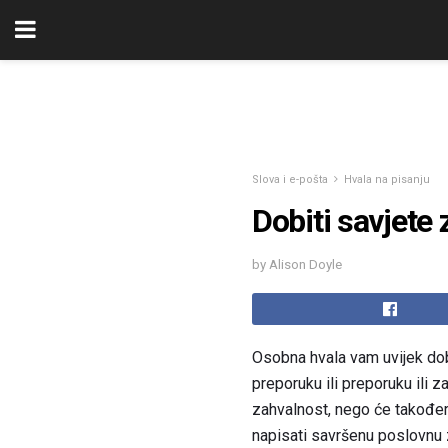
Slova i e-pošta
Hvala na pisanju
Dobiti savjete 
by Alison Doyle
Osobna hvala vam uvijek dobr
preporuku ili preporuku ili
zahvalnost, nego će također 
napisati savršenu poslovnu 