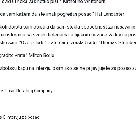
 sviđa i neka vas netko plati." Katherine Whitehorn
in da vam kažem da ste imali pogrešan posao." Hal Lancaster
koli doista sam osjetila da sam stekla sposobnost za rješavanje
ainstreamu sa svojim kolegama, a tijekom sezone za lov na posao,
slio sam: "Ovo je ludo." Zato sam izrasla bradu. "Thomas Stembe
gradite vrata." Milton Berle
zbolsku kapu na intervju, osim ako se ne prijavljujete za posao s
tke Texas Retailing Company
 O intervju za posao