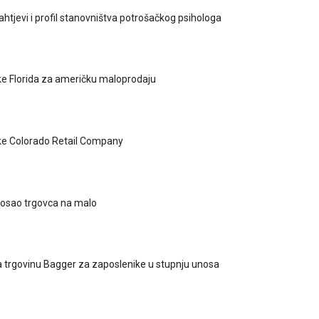
ahtjevi i profil stanovništva potrošačkog psihologa
tke Florida za američku maloprodaju
tke Colorado Retail Company
posao trgovca na malo
a trgovinu Bagger za zaposlenike u stupnju unosa