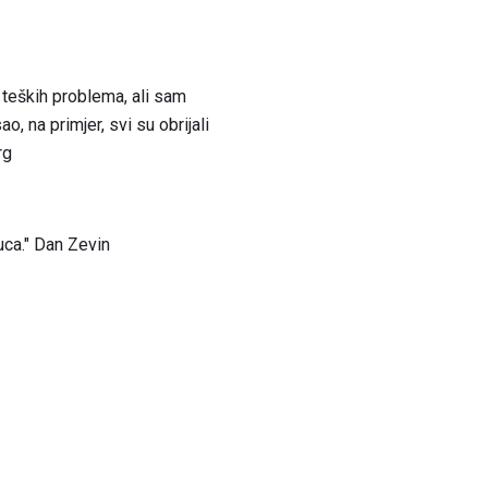
 teških problema, ali sam
 na primjer, svi su obrijali
rg
uca." Dan Zevin