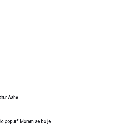
thur Ashe
bio poput:" Moram se bolje