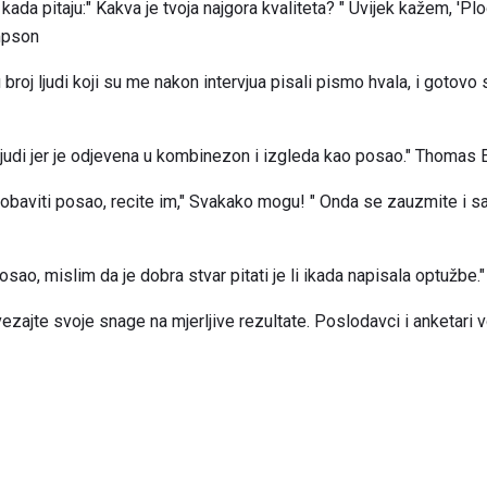
kada pitaju:" Kakva je tvoja najgora kvaliteta? " Uvijek kažem, 'Pl
ompson
 broj ljudi koji su me nakon intervjua pisali pismo hvala, i gotov
a ljudi jer je odjevena u kombinezon i izgleda kao posao." Thomas
obaviti posao, recite im," Svakako mogu! " Onda se zauzmite i saz
osao, mislim da je dobra stvar pitati je li ikada napisala optužbe
vezajte svoje snage na mjerljive rezultate. Poslodavci i anketari 