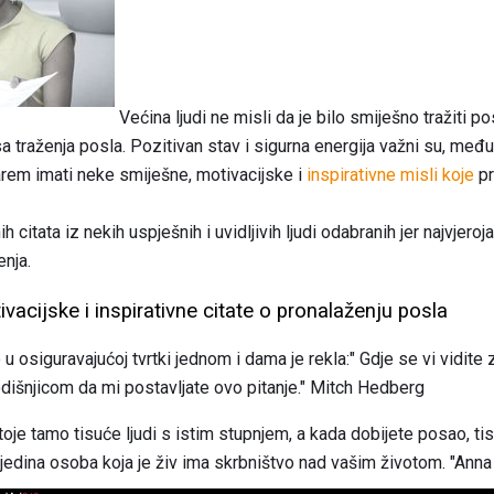
Većina ljudi ne misli da je bilo smiješno tražiti pos
sa traženja posla. Pozitivan stav i sigurna energija važni su, međ
arem imati neke smiješne, motivacijske i
inspirativne misli koje
pr
ih citata iz nekih uspješnih i uvidljivih ljudi odabranih jer najvjero
enja.
acijske i inspirativne citate o pronalaženju posla
 osiguravajućoj tvrtki jednom i dama je rekla:" Gdje se vi vidite 
išnjicom da mi postavljate ovo pitanje." Mitch Hedberg
je tamo tisuće ljudi s istim stupnjem, a kada dobijete posao, tisu
i si jedina osoba koja je živ ima skrbništvo nad vašim životom. "Ann