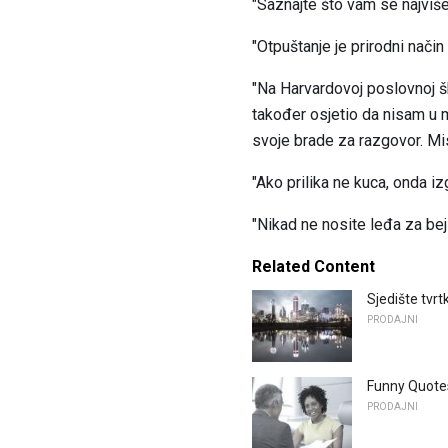
"Saznajte što vam se najviše
"Otpuštanje je prirodni nač
"Na Harvardovoj poslovnoj š
također osjetio da nisam u m
svoje brade za razgovor. Mi
"Ako prilika ne kuca, onda iz
"Nikad ne nosite leđa za bej
Related Content
Sjedište tvr
PRODAJNI
Funny Quotes
PRODAJNI