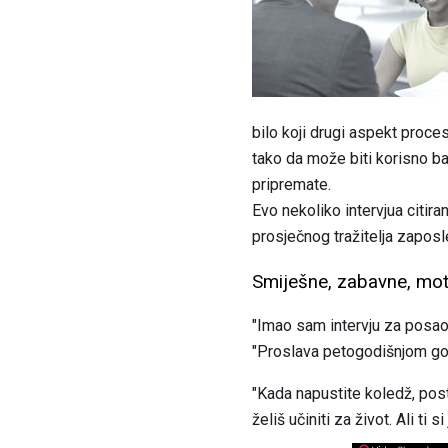
bilo koji drugi aspekt proce
tako da može biti korisno b
pripremate.
Evo nekoliko intervjua citiran
prosječnog tražitelja zaposl
Smiješne, zabavne, motiv
"Imao sam intervju za posao u
"Proslava petogodišnjom god
"Kada napustite koledž, posto
želiš učiniti za život. Ali t