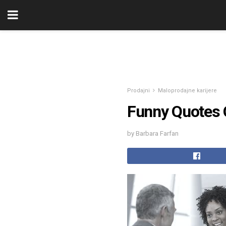
Prodajni
Maloprodajne karijere
Funny Quotes O
by Barbara Farfan