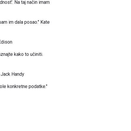
odnost'. Na taj način imam
o sam im dala posao." Kate
 Edison
najte kako to učiniti.
." Jack Handy
vole konkretne podatke."