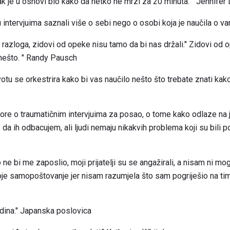
anak je u osnovi bio kako da netko ne mrzi za 20 minuta. " Jennife
 intervjuima saznali više o sebi nego o osobi koja je naučila o va
 razloga, zidovi od opeke nisu tamo da bi nas držali." Zidovi od
 nešto. " Randy Pausch
tu se orkestrira kako bi vas naučilo nešto što trebate znati kako 
govore o traumatičnim intervjuima za posao, o tome kako odlaze na 
 da ih odbacujem, ali ljudi nemaju nikakvih problema koji su bil
ne bi me zaposlio, moji prijatelji su se angažirali, a nisam ni mog
je samopoštovanje jer nisam razumjela što sam pogriješio na tim 
ina." Japanska poslovica