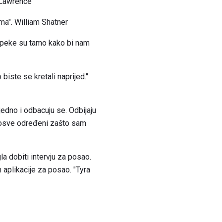
r Lawrence
ma". William Shatner
 opeke su tamo kako bi nam
biste se kretali naprijed."
jedno i odbacuju se. Odbijaju
i posve određeni zašto sam
la dobiti intervju za posao.
aplikacije za posao. "Tyra