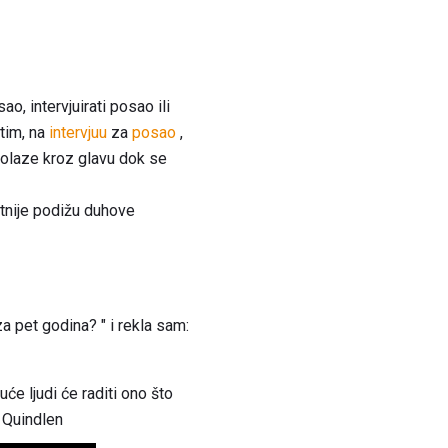
ao, intervjuirati posao ili
utim, na
intervjuu
za
posao
,
olaze kroz glavu dok se
jatnije podižu duhove
za pet godina? " i rekla sam:
će ljudi će raditi ono što
a Quindlen