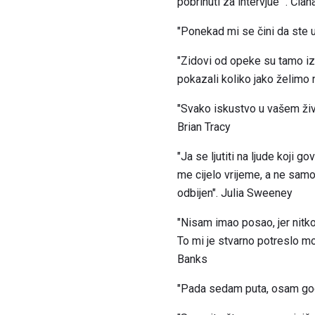
pobrinuti za intervjue ". Čl
"Ponekad mi se čini da ste u
"Zidovi od opeke su tamo iz
pokazali koliko jako želimo
"Svako iskustvo u vašem živo
Brian Tracy
"Ja se ljutiti na ljude koji 
me cijelo vrijeme, a ne samo
odbijen". Julia Sweeney
"Nisam imao posao, jer nitko 
To mi je stvarno potreslo mo
Banks
"Pada sedam puta, osam god