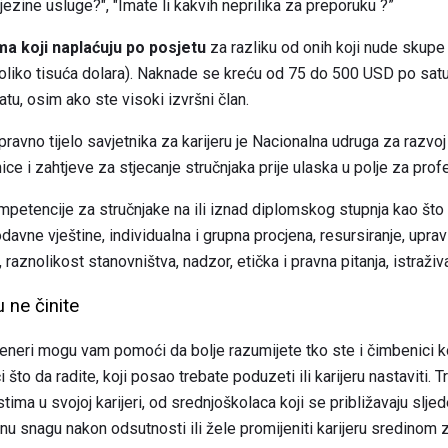
 njezine usluge?", "Imate li kakvih neprilika za preporuku ?”
ma koji naplaćuju po posjetu
za razliku od onih koji nude skupe
oliko tisuća dolara). Naknade se kreću od 75 do 500 USD po satu.
tu, osim ako ste visoki izvršni član.
ravno tijelo savjetnika za karijeru je Nacionalna udruga za razvoj k
ce i zahtjeve za stjecanje stručnjaka prije ulaska u polje za prof
tencije za stručnjake na ili iznad diplomskog stupnja kao što su
odavne vještine, individualna i grupna procjena, resursiranje, upra
raznolikost stanovništva, nadzor, etička i pravna pitanja, istraživan
u ne činite
treneri mogu vam pomoći da bolje razumijete tko ste i čimbenici ko
i što da radite, koji posao trebate poduzeti ili karijeru nastaviti. 
ima u svojoj karijeri, od srednjoškolaca koji se približavaju slje
dnu snagu nakon odsutnosti ili žele promijeniti karijeru sredinom z