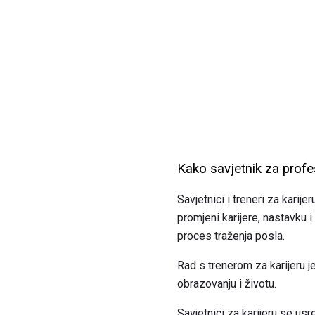
Kako savjetnik za prof
Savjetnici i treneri za karij
promjeni karijere, nastavku i
proces traženja posla.
Rad s trenerom za karijeru j
obrazovanju i životu.
Savjetnici za karijeru se u