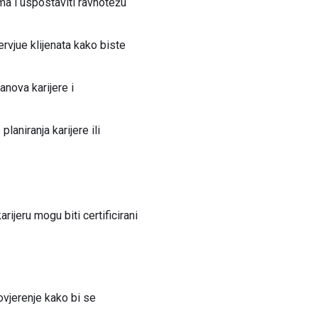
isma i uspostaviti ravnotežu
ervjue klijenata kako biste
nova karijere i
laniranja karijere ili
arijeru mogu biti certificirani
povjerenje kako bi se