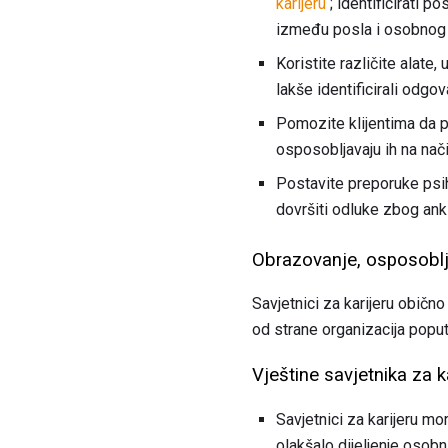
karijeru
; identificirati p
između posla i osobnog 
Koristite različite alate,
lakše identificirali odg
Pomozite klijentima da p
osposobljavaju ih na nač
Postavite preporuke psiho
dovršiti odluke zbog ank
Obrazovanje, osposobljav
Savjetnici za karijeru obično 
od strane organizacija popu
Vještine savjetnika za k
Savjetnici za karijeru mo
olakšalo dijeljenje osobn