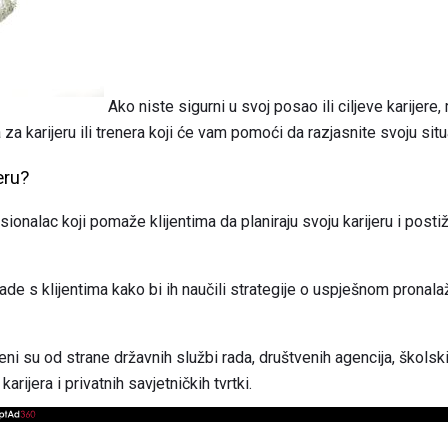
Ako niste sigurni u svoj posao ili ciljeve karijere,
 za karijeru ili trenera koji će vam pomoći da razjasnite svoju situ
eru?
esionalac koji pomaže klijentima da planiraju svoju karijeru i posti
i rade s klijentima kako bi ih naučili strategije o uspješnom pronalaže
eni su od strane državnih službi rada, društvenih agencija, školsk
rijera i privatnih savjetničkih tvrtki.