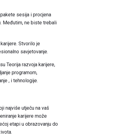
 pakete sesija i procjena
 Međutim, ne biste trebali
arijere. Stvorilo je
esionalno savjetovanje.
 Teorija razvoja karijere,
vljanje programom,
je , i tehnologije.
ji najviše utječu na vaš
Treniranje karijere može
dećoj etapi u obrazovanju do
ivota.