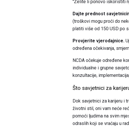
"Želite li ponovo iskoristiti
Dajte prednost savjetnici
(troškovi mogu proći do nek
platiti više od 150 USD po sa
Provjerite vjerodajnice.
Up
određena očekivanja, smjerni
NCDA očekuje određene kompe
individualne i grupne savjet
konzultacije, implementacija, 
Što savjetnici za karijer
Dok savjetnici za karijeru i 
životni stil, oni vam neće reć
pomoći ljudima na svim mjest
odraslih koji se vraćaju u ra