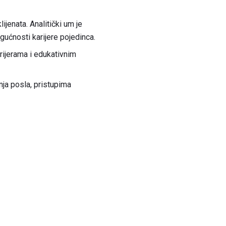
ijenata. Analitički um je
gućnosti karijere pojedinca.
arijerama i edukativnim
nja posla, pristupima