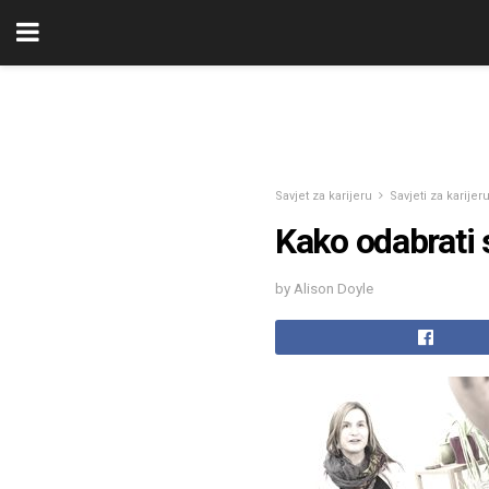
Savjet za karijeru
Savjeti za karijer
Kako odabrati s
by Alison Doyle