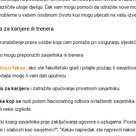
 različite uloge djeluju. Čak vam mogu pomoći da istražite nove mo
 probleme u vašem osobnom životu koji mogu utjecati na vašu izv
za karijere ili trenera
pronalaženje prave osobe koja vam pomaže pri osiguranju sljedeć
ko mogu preporučiti savjetnika ili trenera.
eru u faksu
, ako ste fakultetski grad i pitajte pružaju li savjetova
itajte mogu li vam dati uputnicu.
u za karijeru
i zatražite upućivanje privatnom savjetniku.
ka koji se
nudi putem Nacionalnog odbora ovlaštenih savjetnika. Ak
ali neke izglede.
lo kojeg savjetnika prije zaključivanja ugovora o uslugama. Postav
e i slabosti kao savjetnici?", "Kakav napredak ste napravili nakon