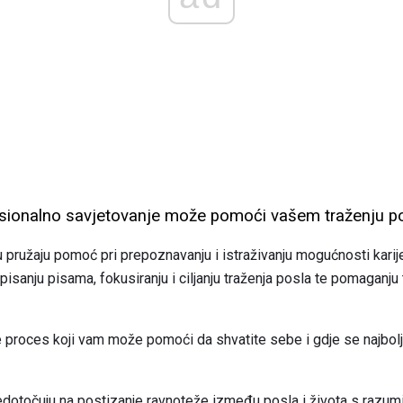
esionalno savjetovanje može pomoći vašem traženju p
eru pružaju pomoć pri prepoznavanju i istraživanju mogućnosti karije
 pisanju pisama, fokusiranju i ciljanju traženja posla te pomaganju
e proces koji vam može pomoći da shvatite sebe i gdje se najbolje 
sredotočuju na postizanje ravnoteže između posla i života s razu