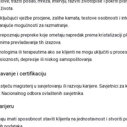
oslove; tražiti posao; mreža; intervju; razviti životopise i pokriti p
života.
 uključujući vježbe procjene, zalihe kamata, testove osobnosti i int
ovarajuće mogućnosti za razmatranje.
repoznaju prepreke koje ometaju napredak prema kristalizaciji pla
inima prevladavanja tih izazova.
logima ili terapeutima ako se klijenti ne mogu uključiti u proces p
sioznosti, depresije ili niskog samopoštovanja.
anje i certifikaciju
stječu magisterij u savjetovanju ili razvoju karijere. Savjetnici za k
t Nacionalnog odbora ovlaštenih savjetnika.
arijeru
raju imati sposobnost staviti klijenta na jednostavnost i stvoriti 
ih podataka.