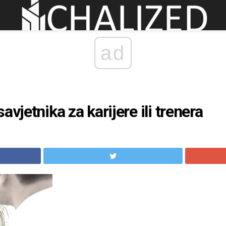
ad
u
avjetnika za karijere ili trenera