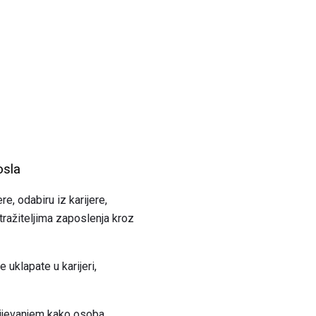
osla
re, odabiru iz karijere,
 tražiteljima zaposlenja kroz
uklapate u karijeri,
mijevanjem kako osoba