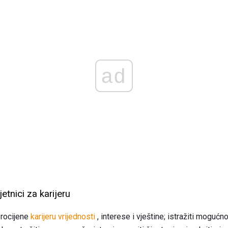
ad
etnici za karijeru
procijene
karijeru vrijednosti
, interese i vještine; istražiti mogućno