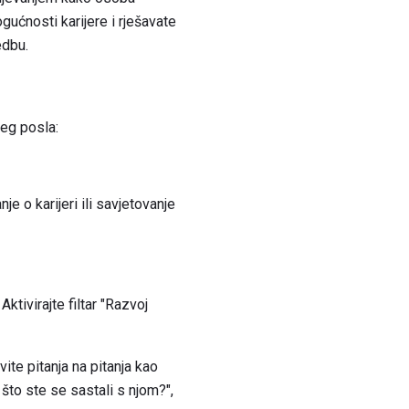
gućnosti karijere i rješavate
edbu.
eg posla:
nje o karijeri ili savjetovanje
tivirajte filtar "Razvoj
ite pitanja na pitanja kao
 što ste se sastali s njom?",