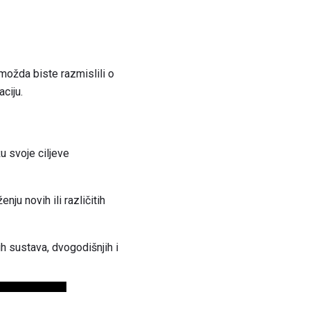
 možda biste razmislili o
aciju.
žu svoje ciljeve
nju novih ili različitih
ih sustava, dvogodišnjih i