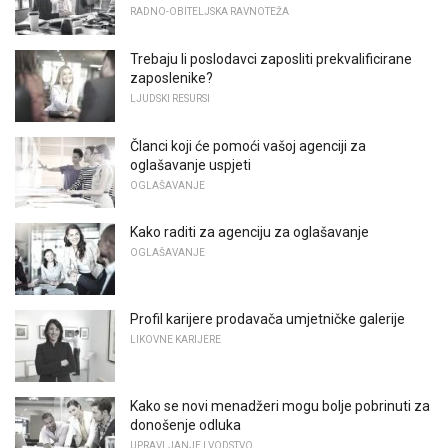
RADNO-OBITELJSKA RAVNOTEŽA
Trebaju li poslodavci zaposliti prekvalificirane
zaposlenike?
LJUDSKI RESURSI
Članci koji će pomoći vašoj agenciji za
oglašavanje uspjeti
OGLAŠAVANJE
Kako raditi za agenciju za oglašavanje
OGLAŠAVANJE
Profil karijere prodavača umjetničke galerije
LIKOVNE KARIJERE
Kako se novi menadžeri mogu bolje pobrinuti za
donošenje odluka
UPRAVLJANJE I VODSTVO