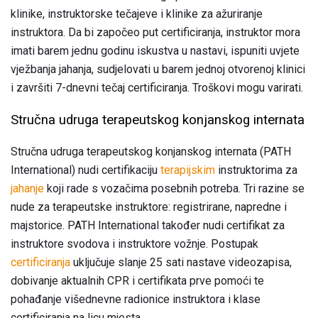
klinike, instruktorske tečajeve i klinike za ažuriranje
instruktora. Da bi započeo put certificiranja, instruktor mora
imati barem jednu godinu iskustva u nastavi, ispuniti uvjete
vježbanja jahanja, sudjelovati u barem jednoj otvorenoj klinici
i završiti 7-dnevni tečaj certificiranja. Troškovi mogu varirati.
Stručna udruga terapeutskog konjanskog internata
Stručna udruga terapeutskog konjanskog internata (PATH
International) nudi certifikaciju
terapijskim
instruktorima za
jahanje
koji rade s vozačima posebnih potreba. Tri razine se
nude za terapeutske instruktore: registrirane, napredne i
majstorice. PATH International također nudi certifikat za
instruktore svodova i instruktore vožnje. Postupak
certificiranja
uključuje slanje 25 sati nastave videozapisa,
dobivanje aktualnih CPR i certifikata prve pomoći te
pohađanje višednevne radionice instruktora i klase
certificiranja na licu mjesta.