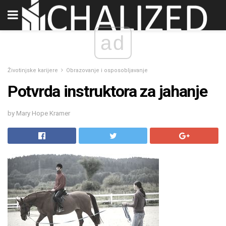
ad
Životinjske karijere
Obrazovanje i osposobljavanje
Potvrda instruktora za jahanje
by Mary Hope Kramer