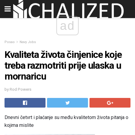
ad
Posao
Navy Jobs
Kvaliteta života činjenice koje
treba razmotriti prije ulaska u
mornaricu
by Rod Powers
Dnevni četvrt i plaćanje su među kvalitetom života pitanja o
kojima mislite