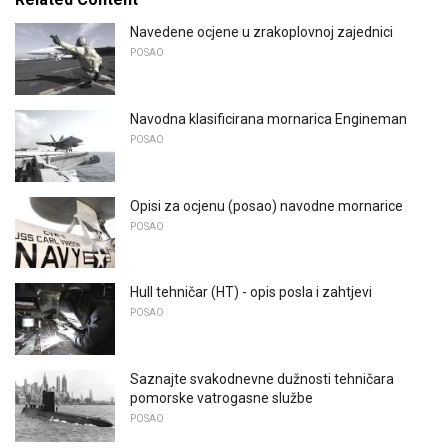
Navedene ocjene u zrakoplovnoj zajednici
POSAO
Navodna klasificirana mornarica Engineman
POSAO
Opisi za ocjenu (posao) navodne mornarice
POSAO
Hull tehničar (HT) - opis posla i zahtjevi
POSAO
Saznajte svakodnevne dužnosti tehničara
pomorske vatrogasne službe
POSAO