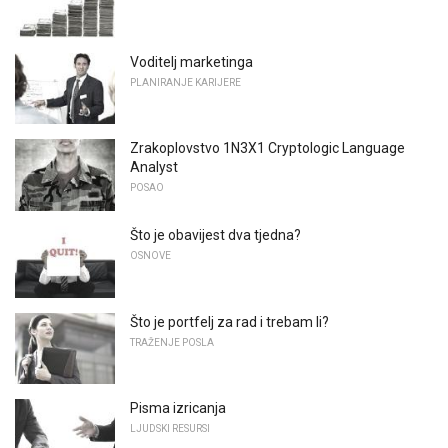
Voditelj marketinga
PLANIRANJE KARIJERE
Zrakoplovstvo 1N3X1 Cryptologic Language
Analyst
POSAO
Što je obavijest dva tjedna?
OSNOVE
Što je portfelj za rad i trebam li?
TRAŽENJE POSLA
Pisma izricanja
LJUDSKI RESURSI