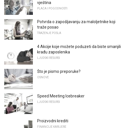
vještina
PLAĆA I POGODNOSTI
Potvrda o zapošljavanju za maloljetnike koji
traže posao
TRAŽENJE POSLA
4 Akcije koje možete poduzeti da biste smanjili
krađu zaposlenika
LJUDSKI RESURSI
Što je pismo preporuke?
OSNOVE
Speed ​​Meeting Icebreaker
LJUDSKI RESURSI
Proizvodni krediti
FINANCIJE KARIJERE