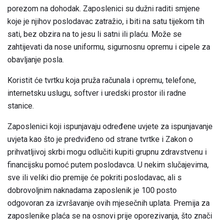
porezom na dohodak. Zaposlenici su dužni raditi smjene
koje je njihov poslodavac zatražio, i biti na satu tijekom tih
sati, bez obzira na to jesu li satni ili plaću. Može se
zahtijevati da nose uniformu, sigurnosnu opremu i cipele za
obavljanje posla.
Koristit će tvrtku koja pruža računala i opremu, telefone,
internetsku uslugu, softver i uredski prostor ili radne
stanice.
Zaposlenici koji ispunjavaju određene uvjete za ispunjavanje
uvjeta kao što je predviđeno od strane tvrtke i Zakon o
prihvatljivoj skrbi mogu odlučiti kupiti grupnu zdravstvenu i
financijsku pomoć putem poslodavca. U nekim slučajevima,
sve ili veliki dio premije će pokriti poslodavac, ali s
dobrovoljnim naknadama zaposlenik je 100 posto
odgovoran za izvršavanje ovih mjesečnih uplata. Premija za
zaposlenike plaća se na osnovi prije oporezivanja, što znači