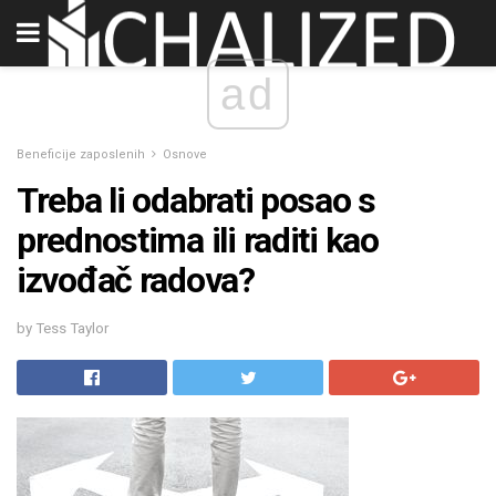
ad
Beneficije zaposlenih
Osnove
Treba li odabrati posao s
prednostima ili raditi kao
izvođač radova?
by Tess Taylor