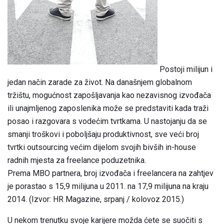
Postoji milijun i
jedan način zarade za život. Na današnjem globalnom
tržištu, mogućnost zapošljavanja kao nezavisnog izvođača
ili unajmljenog zaposlenika može se predstaviti kada traži
posao i razgovara s vodećim tvrtkama. U nastojanju da se
smanji troškovi i poboljšaju produktivnost, sve veći broj
tvrtki outsourcing većim dijelom svojih bivših in-house
radnih mjesta za freelance poduzetnika.
Prema MBO partnera, broj izvođača i freelancera na zahtjev
je porastao s 15,9 milijuna u 2011. na 17,9 milijuna na kraju
2014. (Izvor: HR Magazine, srpanj / kolovoz 2015.)
U nekom trenutku svoje karijere možda ćete se suočiti s