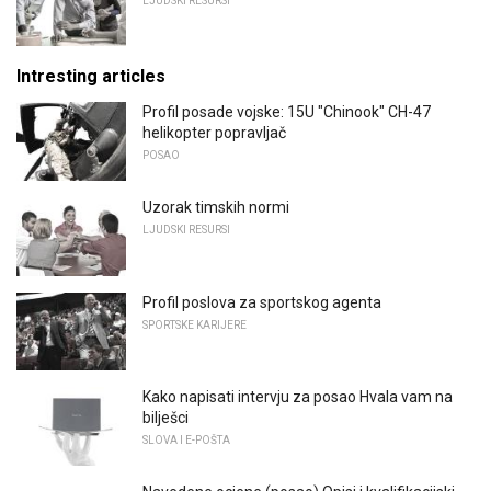
LJUDSKI RESURSI
Intresting articles
Profil posade vojske: 15U "Chinook" CH-47
helikopter popravljač
POSAO
Uzorak timskih normi
LJUDSKI RESURSI
Profil poslova za sportskog agenta
SPORTSKE KARIJERE
Kako napisati intervju za posao Hvala vam na
bilješci
SLOVA I E-POŠTA