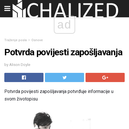
ad
Traženje posla
Osnove
Potvrda povijesti zapošljavanja
by Alison Doyle
Potvrda povijesti zapošljavanja potvrđuje informacije u
svom životopisu