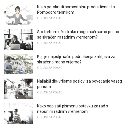
Kako potaknuti samostalnu produktivnost s
Pomodoro tehnikom
OGLASI ZA POSAO
Što trebam učiniti ako mogu naći samo posao
sa skraćenim radnim vremenom?
OGLASI ZA POSAO
Koji je najbolji način podnošenja zahtjeva za
skraćeno radno vrijeme?
OGLASI ZA POSAO
Najlakši dio-vrijeme poslovi za povećanje vašeg
prihoda
OGLASI ZA POSAO
Kako napisati pismenu ostavku za rad s
nepunim radnim vremenom
OGLASI ZA POSAO