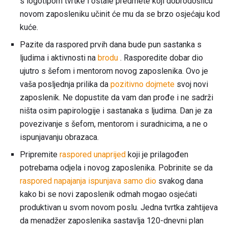
s logotipom tvrtke i ostale predmete koji dobrodošlicu
novom zaposleniku učinit će mu da se brzo osjećaju kod
kuće.
Pazite da raspored prvih dana bude pun sastanka s
ljudima i aktivnosti na
brodu
. Rasporedite dobar dio
ujutro s šefom i mentorom novog zaposlenika. Ovo je
vaša posljednja prilika da
pozitivno dojmete
svoj novi
zaposlenik. Ne dopustite da vam dan prođe i ne sadrži
ništa osim papirologije i sastanaka s ljudima. Dan je za
povezivanje s šefom, mentorom i suradnicima, a ne o
ispunjavanju obrazaca.
Pripremite
raspored unaprijed
koji je prilagođen
potrebama odjela i novog zaposlenika. Pobrinite se da
raspored napajanja ispunjava samo dio
svakog dana
kako bi se novi zaposlenik odmah mogao osjećati
produktivan u svom novom poslu. Jedna tvrtka zahtijeva
da menadžer zaposlenika sastavlja 120-dnevni plan