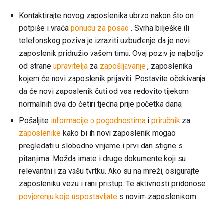
Kontaktirajte novog zaposlenika ubrzo nakon što on
potpiše i vraća
ponudu za posao
. Svrha bilješke ili
telefonskog poziva je izraziti uzbuđenje da je novi
zaposlenik pridružio vašem timu. Ovaj poziv je najbolje
od strane
upravitelja
za
zapošljavanje
, zaposlenika
kojem će novi zaposlenik prijaviti. Postavite očekivanja
da će novi zaposlenik čuti od vas redovito tijekom
normalnih dva do četiri tjedna prije početka dana.
Pošaljite
informacije o pogodnostima
i
priručnik
za
zaposlenike
kako bi ih novi zaposlenik mogao
pregledati u slobodno vrijeme i prvi dan stigne s
pitanjima. Možda imate i druge dokumente koji su
relevantni i za vašu tvrtku. Ako su na mreži, osigurajte
zaposleniku vezu i rani pristup. Te aktivnosti pridonose
povjerenju koje uspostavljate
s novim zaposlenikom.