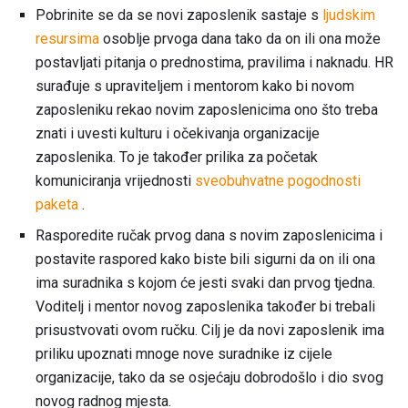
Pobrinite se da se novi zaposlenik sastaje s
ljudskim
resursima
osoblje prvoga dana tako da on ili ona može
postavljati pitanja o prednostima, pravilima i naknadu. HR
surađuje s upraviteljem i mentorom kako bi novom
zaposleniku rekao novim zaposlenicima ono što treba
znati i uvesti kulturu i očekivanja organizacije
zaposlenika. To je također prilika za početak
komuniciranja vrijednosti
sveobuhvatne pogodnosti
paketa
.
Rasporedite ručak prvog dana s novim zaposlenicima i
postavite raspored kako biste bili sigurni da on ili ona
ima suradnika s kojom će jesti svaki dan prvog tjedna.
Voditelj i mentor novog zaposlenika također bi trebali
prisustvovati ovom ručku. Cilj je da novi zaposlenik ima
priliku upoznati mnoge nove suradnike iz cijele
organizacije, tako da se osjećaju dobrodošlo i dio svog
novog radnog mjesta.