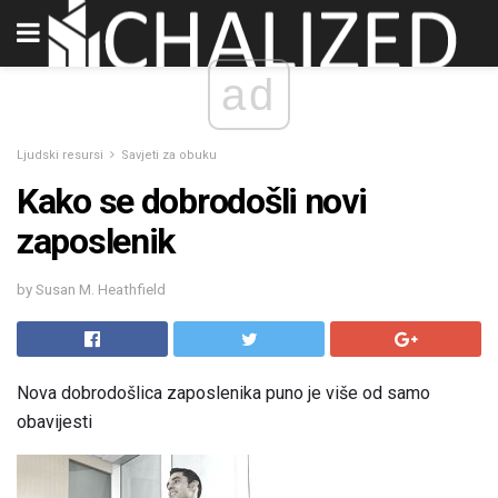
ad
Ljudski resursi
Savjeti za obuku
Kako se dobrodošli novi
zaposlenik
by Susan M. Heathfield
Nova dobrodošlica zaposlenika puno je više od samo
obavijesti