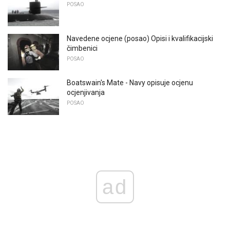
POSAO
Navedene ocjene (posao) Opisi i kvalifikacijski
čimbenici
POSAO
Boatswain's Mate - Navy opisuje ocjenu
ocjenjivanja
POSAO
ad