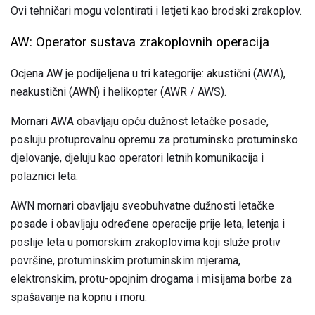
Ovi tehničari mogu volontirati i letjeti kao brodski zrakoplov.
AW: Operator sustava zrakoplovnih operacija
Ocjena AW je podijeljena u tri kategorije: akustični (AWA),
neakustični (AWN) i helikopter (AWR / AWS).
Mornari AWA obavljaju opću dužnost letačke posade,
posluju protuprovalnu opremu za protuminsko protuminsko
djelovanje, djeluju kao operatori letnih komunikacija i
polaznici leta.
AWN mornari obavljaju sveobuhvatne dužnosti letačke
posade i obavljaju određene operacije prije leta, letenja i
poslije leta u pomorskim zrakoplovima koji služe protiv
površine, protuminskim protuminskim mjerama,
elektronskim, protu-opojnim drogama i misijama borbe za
spašavanje na kopnu i moru.