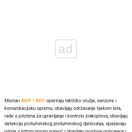
ad
Mornari
AWR / AWS
operiraju taktičko oružje, senzore i
komunikacijsku opremu, obavljaju održavanje tijekom leta,
rade s pilotima za upravljanje i kontrolu zrakoplova, obavljaju
detekciju protuminskog protuminskog djelovanja, spašavaju
pilote s hitnim prvom pomoć i obavljaju poslove policajaca i