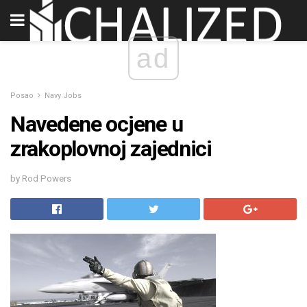
ad
Posao
Navy Jobs
Navedene ocjene u
zrakoplovnoj zajednici
by Rod Powers