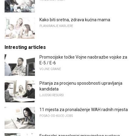
Kako biti sretna, zdrava kućna mama
PLANIRANJE KARIJERE
Intresting articles
Promocijske točke Vojne naobrazbe vojske za
E-5 / E-6
VOJNE GRANE
Pitanja za procjenu sposobnosti upravljanja
kandidata
LJUDSKI RESURSI
11 mjesta za pronalaženje WAH radnih mjesta
POSAO-OD-KUĆE-JOBS
Federalni zaposlenici mirovinskog sustava