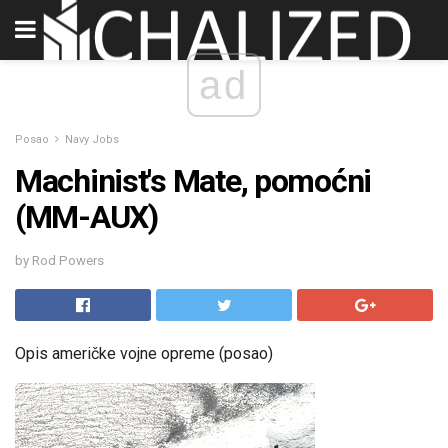
ad
Posao
Navy Jobs
Machinist's Mate, pomoćni
(MM-AUX)
by Rod Powers
Opis američke vojne opreme (posao)