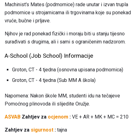
Machinist's Mates (podmornice) rade unutar i izvan trupla
podmornice u strojarnicama ili trgovinama koje su ponekad
vruće, bučne i prljave.
Njihov je rad ponekad fizički i moraju biti u stanju tijesno
surađivati ​​s drugima, ali i sami s ograničenim nadzorom.
A-School (Job School) Informacije
Groton, CT - 4 tjedna (osnovna upisana podmornica)
Groton, CT - 4 tjedna (Sub MM A škola)
Napomena: Nakon škole MM, studenti idu na tečajeve
Pomoćnog plinovoda ili slijedite Oružje.
ASVAB
Zahtjev za
ocjenom
:
VE + AR + MK + MC = 210
Zahtjev za
sigurnost
:
tajna