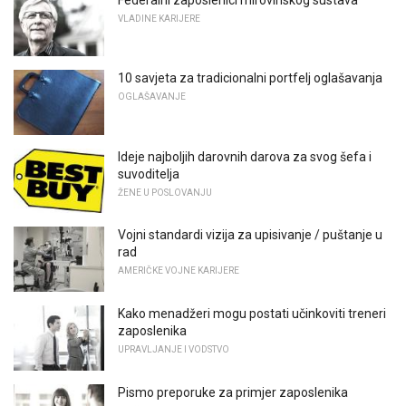
VLADINE KARIJERE
10 savjeta za tradicionalni portfelj oglašavanja
OGLAŠAVANJE
Ideje najboljih darovnih darova za svog šefa i
suvoditelja
ŽENE U POSLOVANJU
Vojni standardi vizija za upisivanje / puštanje u
rad
AMERIČKE VOJNE KARIJERE
Kako menadžeri mogu postati učinkoviti treneri
zaposlenika
UPRAVLJANJE I VODSTVO
Pismo preporuke za primjer zaposlenika