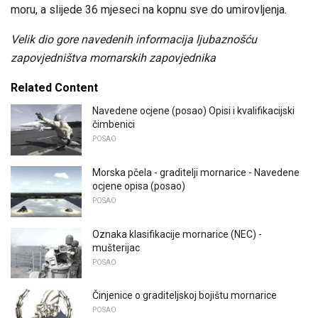
moru, a slijede 36 mjeseci na kopnu sve do umirovljenja.
Velik dio gore navedenih informacija ljubaznošću
zapovjedništva mornarskih zapovjednika
Related Content
Navedene ocjene (posao) Opisi i kvalifikacijski
čimbenici
POSAO
Morska pčela - graditelji mornarice - Navedene
ocjene opisa (posao)
POSAO
Oznaka klasifikacije mornarice (NEC) -
mušterijac
POSAO
Činjenice o graditeljskoj bojištu mornarice
POSAO