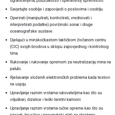
ograničenjima, pouzdanosti i operativnoj spremnosti.
Savjetujte osoblje i zapovijedi o poslovima i osoblju.
Operirati (manipulirati, kontrolirati, vrednovati i
interpretirati podatke) površinski sonar i druge
oceanografske sustave
Djelujući u minskočkastom taktičkom živčanom centru
(CIC) svojih brodova u sklopu zapovjednog i kontrolnog
tima
Rukovanje i rukovanje opremom za neutralizaciju mina na
palubi.
Rješavanje složenih elektroničkih problema kada testovi
ne uspiju.
Upravljanje raznim vrstama rukovateljima kao što su
viljuškari, dizalice i teški teretni kamioni.
Upravljanje raznim vrstama ručne opreme kao što su
pijesak, brusilice i pneumatski alati za okretanje.