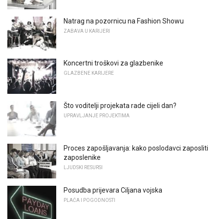
Natrag na pozornicu na Fashion Showu
ZABAVA U KARIJERI
Koncertni troškovi za glazbenike
GLAZBENE KARIJERE
Što voditelji projekata rade cijeli dan?
UPRAVLJANJE PROJEKTIMA
Proces zapošljavanja: kako poslodavci zaposliti
zaposlenike
LJUDSKI RESURSI
Posudba prijevara Ciljana vojska
PLAĆA I POGODNOSTI