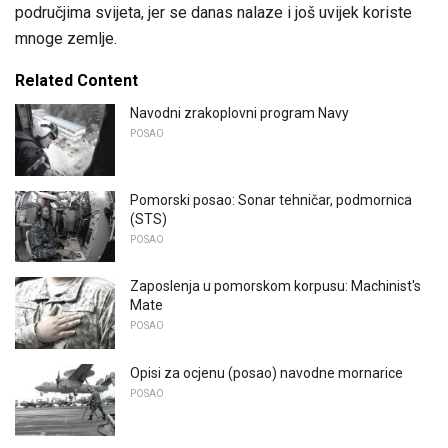
područjima svijeta, jer se danas nalaze i još uvijek koriste
mnoge zemlje.
Related Content
Navodni zrakoplovni program Navy
POSAO
Pomorski posao: Sonar tehničar, podmornica
(STS)
POSAO
Zaposlenja u pomorskom korpusu: Machinist's
Mate
POSAO
Opisi za ocjenu (posao) navodne mornarice
POSAO