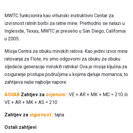
MWTC funkcionira kao vrhunski instruktivni Centar za
izvrsnost ratnih borbi za ratne mine. Prethodno se nalazi u
Ingleside, Texas, MWTC je preselio u San Diego, California
u 2005.
Misija Centra za obuku minskih ratova: Kao jedini izvor mina
ratovanja za Flote, mi smo odgovorni za obuku za obuku
sljedeće generacije minskih ratnika! Ova je misija ključna za
osiguranje pristupa područjima u kojima djeluje mornarica; to
zahtijeva naše najbolje napore.
ASVAB
Zahtjev za
ocjenom
:
VE + AR + MK + MC = 210 ili
VE + AR + MK + AS = 210
Zahtjev za
sigurnost
:
tajna
Ostali zahtjevi