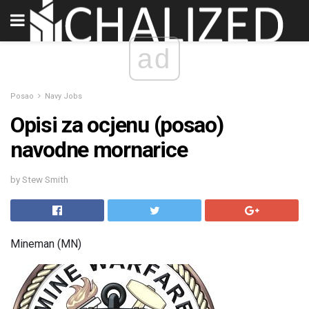
ad
Posao
Navy Jobs
Opisi za ocjenu (posao)
navodne mornarice
by Stew Smith
Mineman (MN)