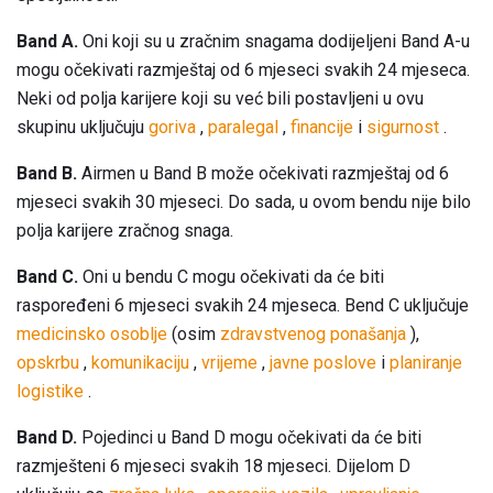
Band A.
Oni koji su u zračnim snagama dodijeljeni Band A-u
mogu očekivati ​​razmještaj od 6 mjeseci svakih 24 mjeseca.
Neki od polja karijere koji su već bili postavljeni u ovu
skupinu uključuju
goriva
,
paralegal
,
financije
i
sigurnost
.
Band B.
Airmen u Band B može očekivati ​​razmještaj od 6
mjeseci svakih 30 mjeseci. Do sada, u ovom bendu nije bilo
polja karijere zračnog snaga.
Band C.
Oni u bendu C mogu očekivati ​​da će biti
raspoređeni 6 mjeseci svakih 24 mjeseca. Bend C uključuje
medicinsko osoblje
(osim
zdravstvenog ponašanja
),
opskrbu
,
komunikaciju
,
vrijeme
,
javne poslove
i
planiranje
logistike
.
Band D.
Pojedinci u Band D mogu očekivati ​​da će biti
razmješteni 6 mjeseci svakih 18 mjeseci. Dijelom D