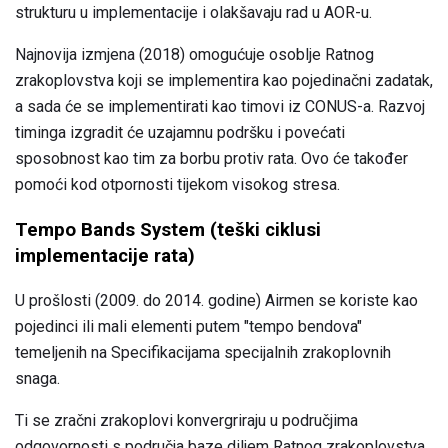
strukturu u implementacije i olakšavaju rad u AOR-u.
Najnovija izmjena (2018) omogućuje osoblje Ratnog
zrakoplovstva koji se implementira kao pojedinačni zadatak,
a sada će se implementirati kao timovi iz CONUS-a. Razvoj
timinga izgradit će uzajamnu podršku i povećati
sposobnost kao tim za borbu protiv rata. Ovo će također
pomoći kod otpornosti tijekom visokog stresa.
Tempo Bands System (teški ciklusi
implementacije rata)
U prošlosti (2009. do 2014. godine) Airmen se koriste kao
pojedinci ili mali elementi putem "tempo bendova"
temeljenih na Specifikacijama specijalnih zrakoplovnih
snaga.
Ti se zračni zrakoplovi konvergriraju u područjima
odgovornosti s područja baze diljem Ratnog zrakoplovstva.