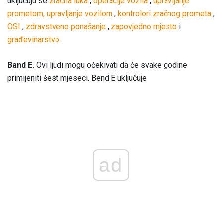
uključuju se
zračna luka
,
operacije vozila
,
upravljanje
prometom, upravljanje
vozilom
,
kontrolori zračnog prometa
,
OSI
,
zdravstveno ponašanje
,
zapovjedno mjesto
i
građevinarstvo
.
Band E.
Ovi ljudi mogu očekivati ​​da će svake godine
primijeniti šest mjeseci. Bend E uključuje
ad