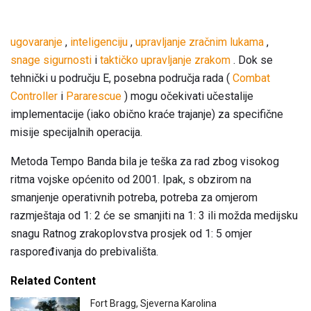
ugovaranje
,
inteligenciju
,
upravljanje zračnim lukama
,
snage sigurnosti
i
taktičko upravljanje zrakom
. Dok se
tehnički u području E, posebna područja rada (
Combat
Controller
i
Pararescue
) mogu očekivati ​​učestalije
implementacije (iako obično kraće trajanje) za specifične
misije specijalnih operacija.
Metoda Tempo Banda bila je teška za rad zbog visokog
ritma vojske općenito od 2001. Ipak, s obzirom na
smanjenje operativnih potreba, potreba za omjerom
razmještaja od 1: 2 će se smanjiti na 1: 3 ili možda medijsku
snagu Ratnog zrakoplovstva prosjek od 1: 5 omjer
raspoređivanja do prebivališta.
Related Content
Fort Bragg, Sjeverna Karolina