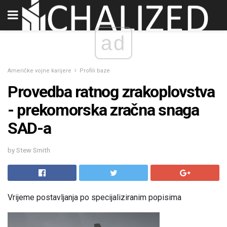
ad
Američke vojne karijere
Profili baze
Provedba ratnog zrakoplovstva
- prekomorska zračna snaga
SAD-a
by Stew Smith
Vrijeme postavljanja po specijaliziranim popisima