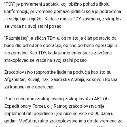
"TDY" je privremeni zadatak, koji obično pohađa školu,
konferenciju, privremeno pomaže jedinici koja je podređena
ili sudjeluje u vježbi. Kada je misija TDY završena, zrakoplov
se vraća na svoj stalni posao.
"Razmještaj" je sličan TDY-u, osim što je član postavio da
bude dio određene operacije, obično borbene operacije u
inozemstvu. Kao TDY, kada je implementacija završena,
zrakoplovac se vraća na svoj stalni posao.
Zrakoplovstvo rasprostire ljude na područja kao što su
Afganistan, Kuvajt, Irak, Saudijska Arabija, Kosovo i Bosna
za kontinuirane operacije.
Pod konceptom zrakoplovnog zrakoplovstva AEF (Air
Expeditionary Force), cilj Ratnog zrakoplovstva nije
implementirati pojedince i jedinice ne više od 90 dana u
godini. Međutim, ratno zrakoplovstvo ima dosta vremena za