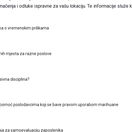
mačenja i odluke ispravne za vašu lokaciju. Te informacije služe 
ka o vremenskim prilikama
nih mjesta za razne poslove
sivna disciplina?
a pomoć poslodavcima koji se bave pravom uporabom marihuane
anja za samoevaluaciju zaposlenika