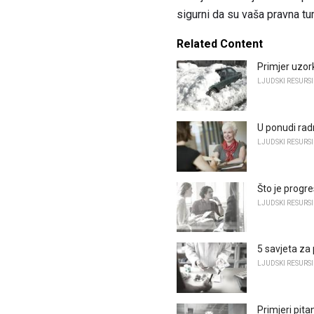
sigurni da su vaša pravna tu
Related Content
Primjer uzor
LJUDSKI RESURSI
U ponudi rad
LJUDSKI RESURSI
Što je progre
LJUDSKI RESURSI
5 savjeta z
LJUDSKI RESURSI
Primjeri pit