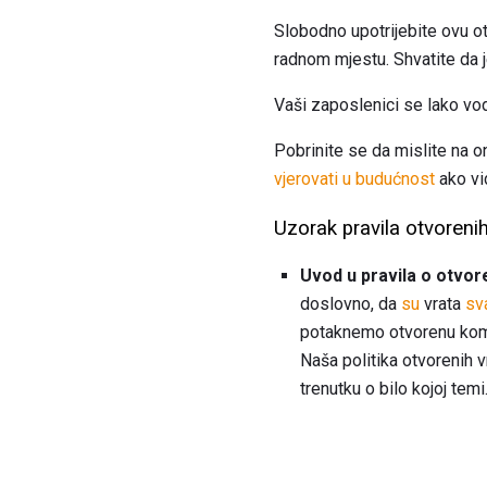
Slobodno upotrijebite ovu ot
radnom mjestu. Shvatite da j
Vaši zaposlenici se lako vo
Pobrinite se da mislite na o
vjerovati u budućnost
ako vi
Uzorak pravila otvorenih
Uvod u pravila o otvor
doslovno, da
su
vrata
sv
potaknemo otvorenu komun
Naša politika otvorenih 
trenutku o bilo kojoj temi