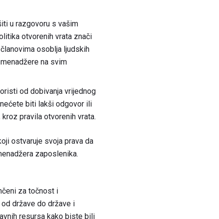
iti u razgovoru s vašim
itika otvorenih vrata znači
 članovima osoblja ljudskih
te menadžere na svim
risti od dobivanja vrijednog
ćete biti lakši odgovor ili
 kroz pravila otvorenih vrata.
koji ostvaruje svoja prava da
 menadžera zaposlenika.
čeni za točnost i
 od države do države i
vnih resursa kako biste bili