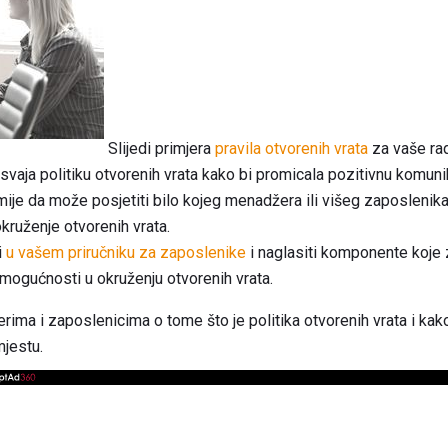
Slijedi primjera
pravila otvorenih vrata
za vaše ra
vaja politiku otvorenih vrata kako bi promicala pozitivnu komuni
je da može posjetiti bilo kojeg menadžera ili višeg zaposlenika 
okruženje otvorenih vrata.
i
u vašem priručniku za zaposlenike
i naglasiti komponente koje 
mogućnosti u okruženju otvorenih vrata.
ima i zaposlenicima o tome što je politika otvorenih vrata i kak
mjestu.