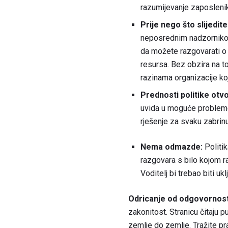
razumijevanje zaposlenik
Prije nego što slijedite
neposrednim nadzornikom;
da možete razgovarati o v
resursa. Bez obzira na t
razinama organizacije koj
Prednosti politike otvo
uvida u moguće probleme
rješenje za svaku zabrinu
Nema odmazde:
Politik
razgovara s bilo kojom 
Voditelj bi trebao biti uk
Odricanje od odgovornost
zakonitost. Stranicu čitaju p
zemlje do zemlje. Tražite pr