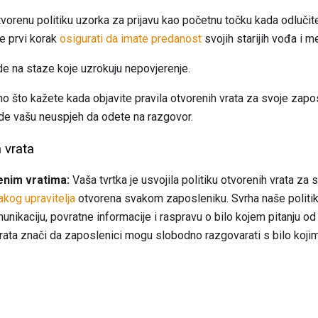
vorenu politiku uzorka za prijavu kao početnu točku kada odlučit
e prvi korak
osigurati da imate predanost
svojih starijih vođa i 
de na staze koje uzrokuju nepovjerenje.
no što kažete kada objavite pravila otvorenih vrata za svoje zapo
de vašu neuspjeh da odete na razgovor.
 vrata
enim vratima:
Vaša tvrtka je usvojila politiku otvorenih vrata za 
akog upravitelja
otvorena svakom zaposleniku. Svrha naše politike
ikaciju, povratne informacije i raspravu o bilo kojem pitanju od
vrata znači da zaposlenici mogu slobodno razgovarati s bilo kojim
.