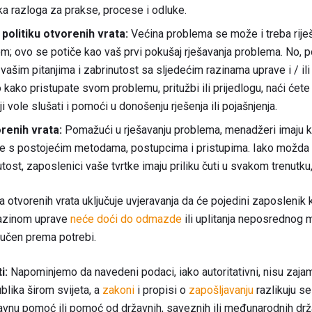
a razloga za prakse, procese i odluke.
 politiku otvorenih vrata:
Većina problema se može i treba riješ
 ovo se potiče kao vaš prvi pokušaj rješavanja problema. No, pol
ašim pitanjima i zabrinutost sa sljedećim razinama uprave i / ili
o kako pristupate svom problemu, pritužbi ili prijedlogu, naći će
i vole slušati i pomoći u donošenju rješenja ili pojašnjenja.
renih vrata:
Pomažući u rješavanju problema, menadžeri imaju ko
 s postojećim metodama, postupcima i pristupima. Iako možda ne
tost, zaposlenici vaše tvrtke imaju priliku čuti u svakom trenutku,
a otvorenih vrata uključuje uvjeravanja da će pojedini zaposlenik 
razinom uprave
neće doći do odmazde
ili uplitanja neposrednog
ljučen prema potrebi.
i:
Napominjemo da navedeni podaci, iako autoritativni, nisu zajam
ublika širom svijeta, a
zakoni
i propisi o
zapošljavanju
razlikuju se
avnu pomoć ili pomoć od državnih, saveznih ili međunarodnih drža