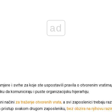
ad
mjere i svrhe za koje ste uspostavili pravila o otvorenim vratima
iku da komuniciraju i puste organizacijsku hijerarhiju.
šni načini
za traženje otvorenih vrata,
a svi zaposlenici trebaju ra
ma pristup svakom drugom zaposleniku,
bez obzira na njihovu razi