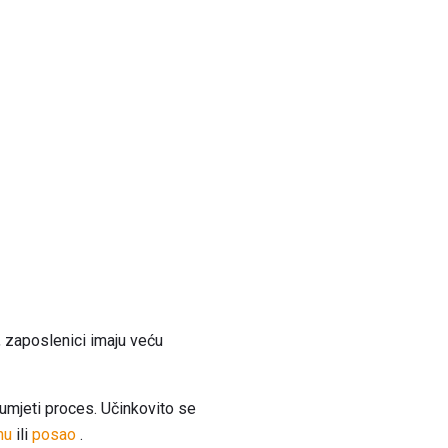
, zaposlenici imaju veću
zumjeti proces. Učinkovito se
nu
ili
posao
.