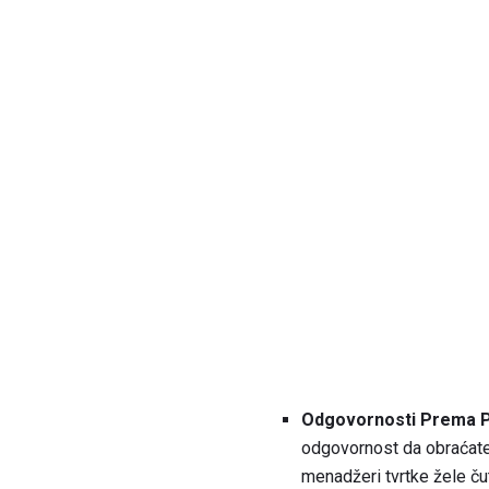
Odgovornosti Prema Pr
odgovornost da obraćate v
menadžeri tvrtke žele čuti