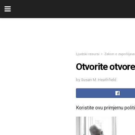
Ljudski resursi
Zakon o zapošljava
Otvorite otvore
by Susan M. Heathfield
Koristite ovu primjernu polit