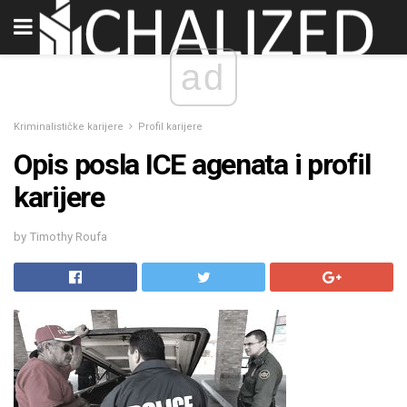
ad
Kriminalističke karijere
Profil karijere
Opis posla ICE agenata i profil
karijere
by Timothy Roufa