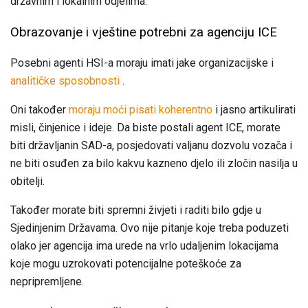
državnim i lokalnim odjelima.
Obrazovanje i vještine potrebni za agenciju ICE
Posebni agenti HSI-a moraju imati jake organizacijske i
analitičke sposobnosti
.
Oni također
moraju moći pisati koherentno
i jasno artikulirati
misli, činjenice i ideje. Da biste postali agent ICE, morate
biti državljanin SAD-a, posjedovati valjanu dozvolu vozača i
ne biti osuđen za bilo kakvu kazneno djelo ili zločin nasilja u
obitelji.
Također morate biti spremni živjeti i raditi bilo gdje u
Sjedinjenim Državama. Ovo nije pitanje koje treba poduzeti
olako jer agencija ima urede na vrlo udaljenim lokacijama
koje mogu uzrokovati potencijalne poteškoće za
nepripremljene.