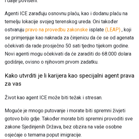
i dalje povišeni.
Agenti ICE zarađuju osnovnu plaću, kao i dodanu plaću na
temelju lokacije svojeg terenskog ureda. Oni također
ostvaruju
pravo na provedbu zakonske
isplate
(LEAP)
, koji
se primjenjuje kao naknada za činjenicu da će se od agenata
očekivati ​​da rade prosječno 50 sati tjedno tijekom godine.
Novi agenti mogu očekivati ​​da će zaraditi do 68.000 dolara
godišnje, ovisno o njihovom prvom zadatku.
Kako utvrditi je li karijera kao specijalni agent prava
za vas
Život kao agent ICE može biti težak i stresan.
Moguće je mnogo putovanje i morate biti spremni živjeti
gotovo bilo gdje. Također morate biti spremni provoditi sve
zakone Sjedinjenih Država, bez obzira na vaše osobne
osjećaje o temama poput imigracije.