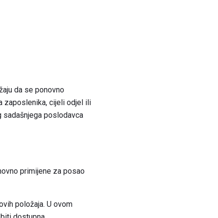
ožaju da se ponovno
zaposlenika, cijeli odjel ili
og sadašnjega poslodavca
onovno primijene za posao
novih položaja. U ovom
 biti dostupna.