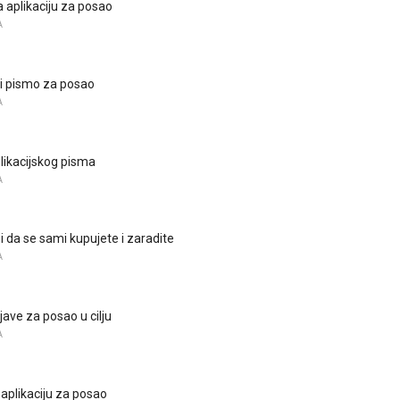
a aplikaciju za posao
A
i pismo za posao
A
likacijskog pisma
A
ni da se sami kupujete i zaradite
A
ijave za posao u cilju
A
 aplikaciju za posao