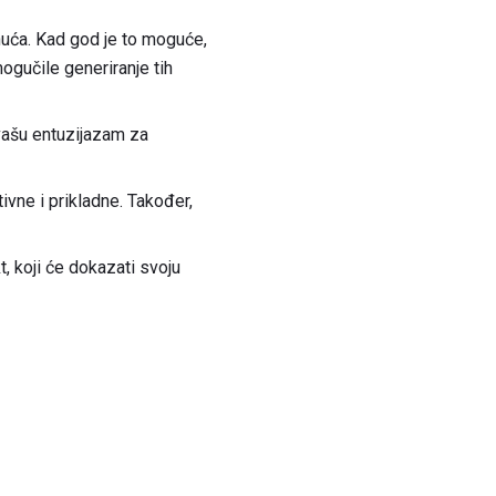
gnuća. Kad god je to moguće,
ogučile generiranje tih
vašu entuzijazam za
vne i prikladne. Također,
t, koji će dokazati svoju