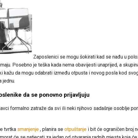
Zaposlenici se mogu šokirati kad se nađu u pol
 imaju. Posebno je teška kada nema obavijesti unaprijed, a skupina 
rtki kažu da mogu odabrati između otpusta i novog posla kod sv
 jednu.
oslenike da se ponovno prijavljuju
avci formalno zatraže da svi ili neki njihovo sadašnje osoblje p
e tvrtka
smanjenje
, planira se
otpuštanje
i bit će ograničen broj 
 morat će se natjecati za jedan od otvaranja radnih mjesta koja će