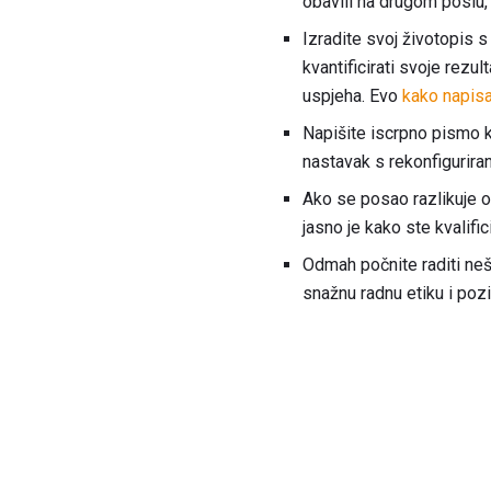
obavili na drugom poslu,
Izradite svoj životopis 
kvantificirati svoje rezu
uspjeha. Evo
kako napisat
Napišite iscrpno pismo 
nastavak s rekonfigurira
Ako se posao razlikuje o
jasno je kako ste kvalific
Odmah počnite raditi nešt
snažnu radnu etiku i pozi