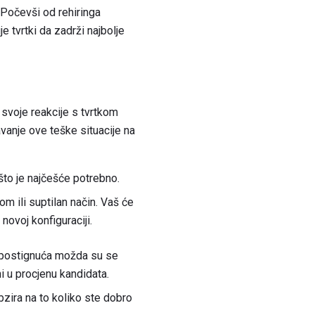
 Počevši od rehiringa
e tvrtki da zadrži najbolje
te svoje reakcije s tvrtkom
avanje ove teške situacije na
 što je najčešće potrebno.
om ili suptilan način. Vaš će
novoj konfiguraciji.
h postignuća možda su se
i u procjenu kandidata.
bzira na to koliko ste dobro