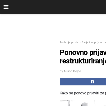
Traženje posla
Savjeti za prijave 
Ponovno prijavl
restrukturiranj
by Alison Doyle
Kako se ponovo prijaviti za