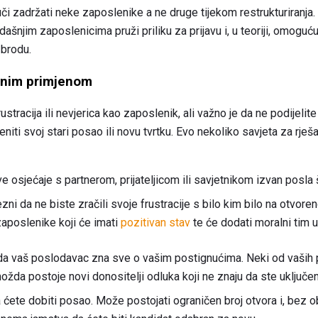
či zadržati neke zaposlenike a ne druge tijekom restrukturiranja.
šnjim zaposlenicima pruži priliku za prijavu i, u teoriji, omogućuj
 brodu.
vnim primjenom
frustracija ili nevjerica kao zaposlenik, ali važno je da ne podijeli
niti svoj stari posao ili novu tvrtku. Evo nekoliko savjeta za rješ
ve osjećaje s partnerom, prijateljicom ili savjetnikom izvan posla
ni da ne biste zračili svoje frustracije s bilo kim bilo na otvoren
zaposlenike koji će imati
pozitivan stav
te će dodati moralni tim u 
 da vaš poslodavac zna sve o vašim postignućima. Neki od vaši
žda postoje novi donositelji odluka koji ne znaju da ste uključen
 ćete dobiti posao. Može postojati ograničen broj otvora i, bez o