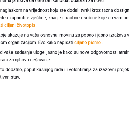
 nema jamstva da ćete biti kandidat odabran za novu.
s naglaskom na vrijednost koju ste dodali tvrtki kroz razna dosti
ltate i zapamtite vještine, znanje i osobne osobine koje su vam om
i ciljani životopis
.
koje ukazuje na vašu osnovnu imovinu za posao i jasno izražava 
nom organizacijom. Evo kako napisati
ciljano pismo
.
d vaše sadašnje uloge, jasno je kako su nove odgovornosti atrakti
irani za njihovo rješavanje.
o dodatno, poput kasnijeg rada ili volontiranja za izazovni projek
tivan stav.