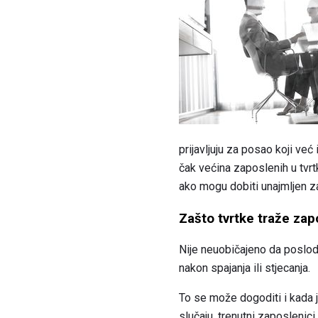
prijavljuju za posao koji već
čak većina zaposlenih u tv
ako mogu dobiti unajmljen za
Zašto tvrtke traže zap
Nije neuobičajeno da poslod
nakon spajanja ili stjecanja.
To se može dogoditi i kada j
slučaju, trenutni zaposlenici