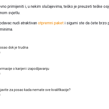
o primijeniti i, u nekim slučajevima, teško je preuzeti teške osjeć
nom svjetlu.
odavac nudi atraktivan
otpremni paket
i sigurni ste da ćete brzo 
rminima.
posao dok je trudna
A
rmacije o karijeri i zapošljavanju
A
ijavite za posao kada nemate sve kvalifikacije?
A