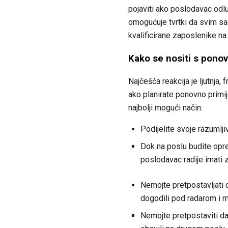
pojaviti ako poslodavac odlu
omogućuje tvrtki da svim sada
kvalificirane zaposlenike na
Kako se nositi s pono
Najčešća reakcija je ljutnja, 
ako planirate ponovno primije
najbolji mogući način:
Podijelite svoje razumlji
Dok na poslu budite oprez
poslodavac radije imati 
Nemojte pretpostavljati
dogodili pod radarom i mo
Nemojte pretpostaviti da