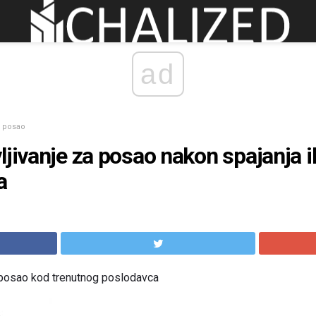
ad
za posao
jivanje za posao nakon spajanja il
a
 posao kod trenutnog poslodavca