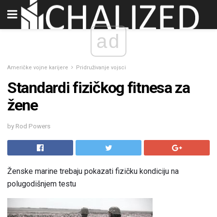
ad
Američke vojne karijere
Pridruživanje vojsci
Standardi fizičkog fitnesa za
žene
by Rod Powers
Ženske marine trebaju pokazati fizičku kondiciju na
polugodišnjem testu