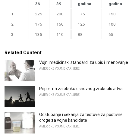
26
39
godina
godina
1.
225
200
175
150
2.
175
150
125
100
3.
135
110
88
65
Related Content
Vojni medicinski standardi za upis i imenovanje
AMERIČKE VOJNE KARIJERE
Priprema za obuku osnovnog zrakoplovstva
AMERIČKE VOJNE KARIJERE
Odstupanje i čekanja za testove za postivne
droge za vojne kandidate
AMERIČKE VOJNE KARIJERE