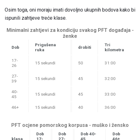
Osim toga, oni moraju imati dovoljno ukupnih bodova kako bi
ispunili zahtjeve treće klase.
Minimalni zahtjevi za kondiciju svakog PFT događaja -
ženke
Prigušena
Tri
Dob
drobiti
ruka
kilometra
17-
15 sekundi
50
31:00
26
27-
15 sekundi
45
32:00
39
40-
15 sekundi
45
33:00
45
46+
15 sekundi
40
36:00
PFT ocjene pomorskog korpusa - muško i žensko
Dob
Dob
Dob 40-
Dob
klasa
17-
27-
45
46+