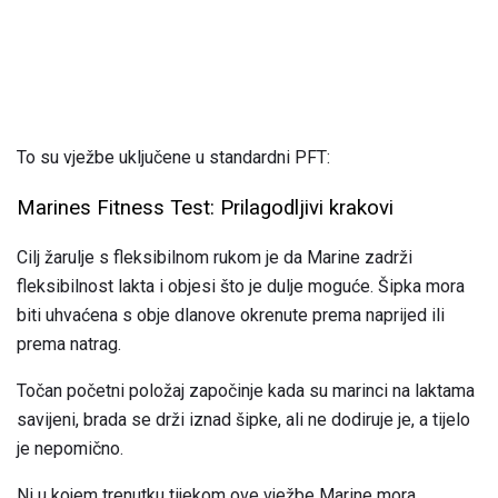
To su vježbe uključene u standardni PFT:
Marines Fitness Test: Prilagodljivi krakovi
Cilj žarulje s fleksibilnom rukom je da Marine zadrži
fleksibilnost lakta i objesi što je dulje moguće. Šipka mora
biti uhvaćena s obje dlanove okrenute prema naprijed ili
prema natrag.
Točan početni položaj započinje kada su marinci na laktama
savijeni, brada se drži iznad šipke, ali ne dodiruje je, a tijelo
je nepomično.
Ni u kojem trenutku tijekom ove vježbe Marine mora