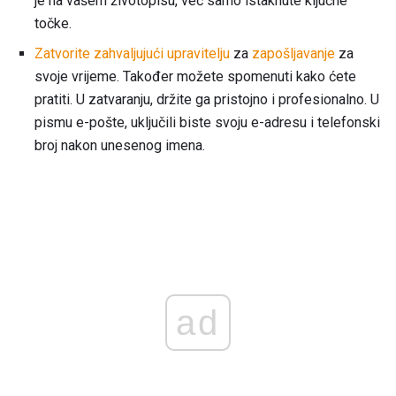
je na vašem životopisu, već samo istaknute ključne
točke.
Zatvorite zahvaljujući upravitelju
za
zapošljavanje
za
svoje vrijeme. Također možete spomenuti kako ćete
pratiti. U zatvaranju, držite ga pristojno i profesionalno. U
pismu e-pošte, uključili biste svoju e-adresu i telefonski
broj nakon unesenog imena.
ad