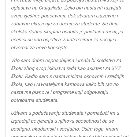
oglašava na Craigslistu. Želio bih nastaviti razvijati
svoje vještine poučavanja dok stvaram izazovno i
zabavno okruženje za učenje za studente. Srednja
školska dobna skupina osobito je privlačna meni, jer
učenici su vrlo osjetljivi, zainteresirani za učenje i
otvoreni za nove koncepte.
Vrlo sam dobro osposobljena i imala bi sredstvo za
školu zbog svog iskustva rada kao asistent za XYZ
školu. Radio sam s nastavnicima osnovnih i srednjih
škola, kao i ravnateljima kampova kako bih razvio
nastavne planove i programe koji odgovaraju
potrebama studenata.
Uživam u podučavanju studenata i pomažući im u
izgradnji povjerenja u njihovu sposobnost da se
postignu, akademski i socijalno. Osim toga, imam
umjetničke i računalne vještine koje će biti prednost pri