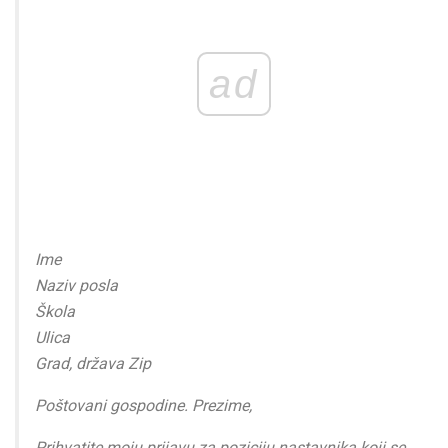
ad
Ime
Naziv posla
Škola
Ulica
Grad, država Zip
Poštovani gospodine. Prezime,
Prihvatite moju prijavu za poziciju nastavnika koji se