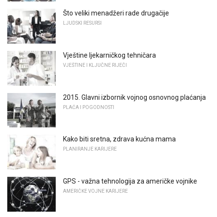
Što veliki menadžeri rade drugačije
LJUDSKI RESURSI
Vještine ljekarničkog tehničara
VJEŠTINE I KLJUČNE RIJEČI
2015. Glavni izbornik vojnog osnovnog plaćanja
PLAĆA I POGODNOSTI
Kako biti sretna, zdrava kućna mama
PLANIRANJE KARIJERE
GPS - važna tehnologija za američke vojnike
AMERIČKE VOJNE KARIJERE