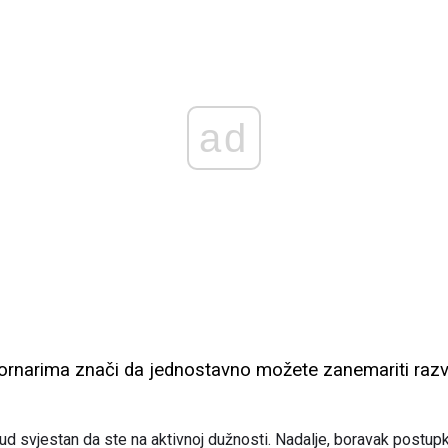
ad
 mornarima znači da jednostavno možete zanemariti ra
e sud svjestan da ste na aktivnoj dužnosti. Nadalje, boravak postu