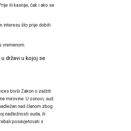
e ili kasnije, čak i ako se
interesu što prije dobiti
o s vremenom.
 u državi u kojoj se
ces bivši Zakon o zaštiti
ne mirovine. U osnovi, sud
d nadležan nad članom zbog
j nadležnosti suda; ili
rebali posavjetovati s