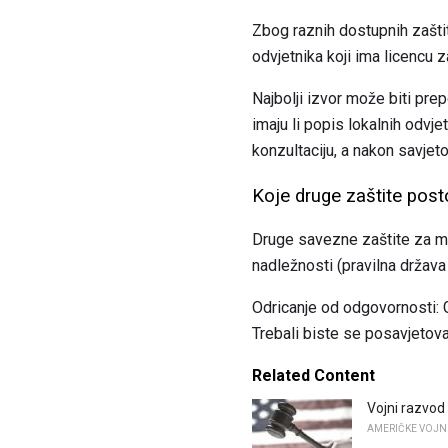
Zbog raznih dostupnih zaštita
odvjetnika koji ima licencu 
Najbolji izvor može biti prepo
imaju li popis lokalnih odvj
konzultaciju, a nakon savjet
Koje druge zaštite posto
Druge savezne zaštite za muš
nadležnosti (pravilna država 
Odricanje od odgovornosti: G
Trebali biste se posavjetova
Related Content
Vojni razvod 
AMERIČKE VOJN