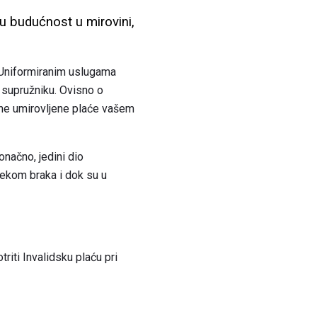
u budućnost u mirovini,
u Uniformiranim uslugama
supružniku. Ovisno o
jne umirovljene plaće vašem
onačno, jedini dio
jekom braka i dok su u
iti Invalidsku plaću pri