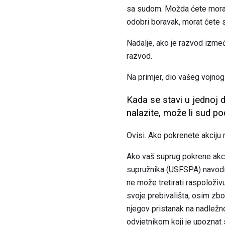
sa sudom. Možda ćete morati 
odobri boravak, morat ćete 
Nadalje, ako je razvod izmeđ
razvod.
Na primjer, dio vašeg vojno
Kada se stavi u jednoj d
nalazite, može li sud po
Ovisi. Ako pokrenete akciju 
Ako vaš suprug pokrene akci
supružnika (USFSPA) navodi 
ne može tretirati raspoloži
svoje prebivališta, osim zbo
njegov pristanak na nadležno
odvjetnikom koji je upoznat