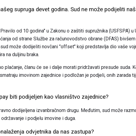
šeg supruga devet godina. Sud ne može podijeliti naš
"Pravilo od 10 godina" u Zakonu o zaštiti supružnika (USFSPA) 
aćanja od strane Službe za računovodstvo obrane (DFAS) bivšem 
ud može dodijeliti novčani "offset" koji predstavlja dio vaše vo
a na duljinu braka.
 plaćanje, članu će se i dalje morati pridržavati presude suda. K
smatraju imovinom zajednice i podložan je podjeli, onih zarada ti
 pay biti podijeljen kao vlasništvo zajednice?
zravno dodijeljena izvanbračnom drugu. Međutim, sud može razmotr
 održavanje i podjelu imovine i duga.
ronalaženja odvjetnika da nas zastupa?