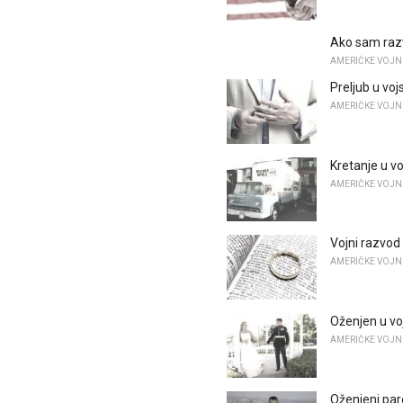
Ako sam razvo
AMERIČKE VOJN
Preljub u voj
AMERIČKE VOJN
Kretanje u v
AMERIČKE VOJN
Vojni razvod 
AMERIČKE VOJN
Oženjen u vo
AMERIČKE VOJN
Oženjeni paro