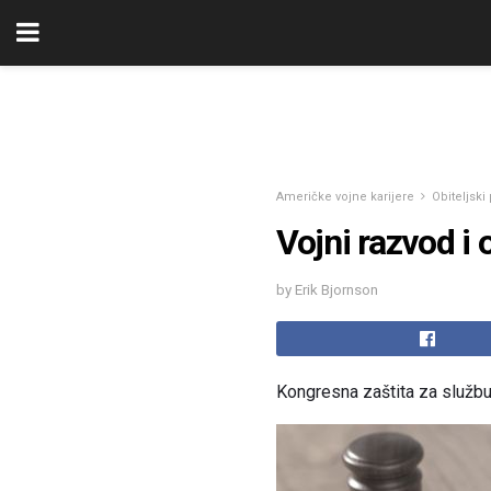
Američke vojne karijere
Obiteljski
Vojni razvod i 
by Erik Bjornson
Kongresna zaštita za služb