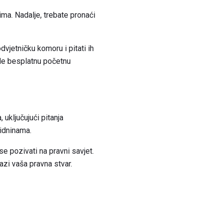
ima. Nadalje, trebate pronaći
odvjetničku komoru i pitati ih
nude besplatnu početnu
uključujući pitanja
lidninama.
pozivati ​​na pravni savjet.
azi vaša pravna stvar.