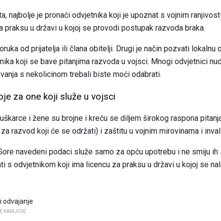
, najbolje je pronaći odvjetnika koji je upoznat s vojnim ranjivost
za praksu u državi u kojoj se provodi postupak razvoda braka.
ruka od prijatelja ili člana obitelji. Drugi je način pozvati lokalnu 
etnika koji se bave pitanjima razvoda u vojsci. Mnogi odvjetnici 
ovanja s nekolicinom trebali biste moći odabrati.
je za one koji služe u vojsci
karce i žene su brojne i kreću se diljem širokog raspona pitanja, 
za razvod koji će se održati) i zaštitu u vojnim mirovinama i inva
ore navedeni podaci služe samo za opću upotrebu i ne smiju ih se 
ti s odvjetnikom koji ima licencu za praksu u državi u kojoj se nal
i odvajanje
E KARIJERE