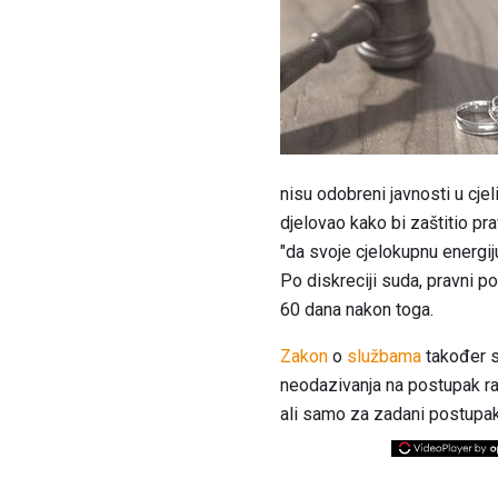
nisu odobreni javnosti u cje
djelovao kako bi zaštitio pra
"da svoje cjelokupnu energi
Po diskreciji suda, pravni p
60 dana nakon toga.
Zakon
o
službama
također s
neodazivanja na postupak ra
ali samo za zadani postupak