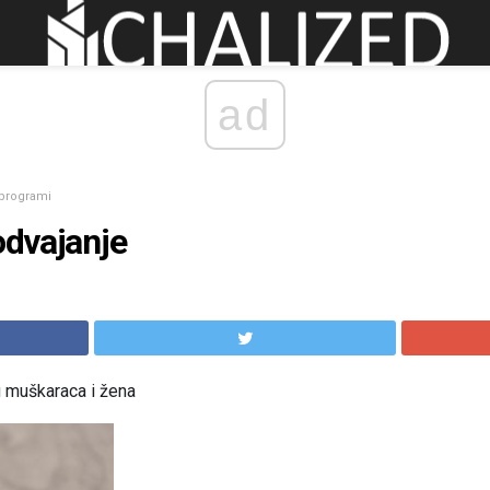
ad
 programi
odvajanje
u muškaraca i žena