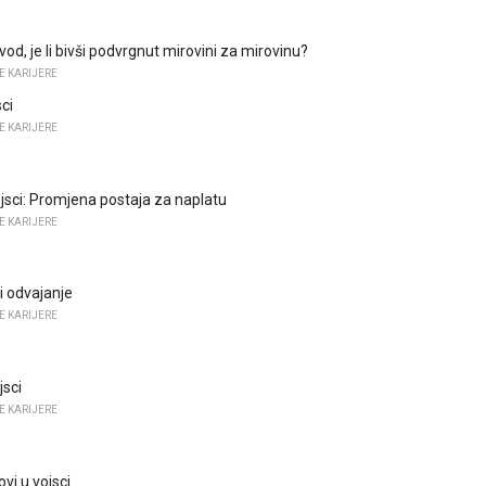
d, je li bivši podvrgnut mirovini za mirovinu?
E KARIJERE
sci
E KARIJERE
ojsci: Promjena postaja za naplatu
E KARIJERE
i odvajanje
E KARIJERE
jsci
E KARIJERE
vi u vojsci