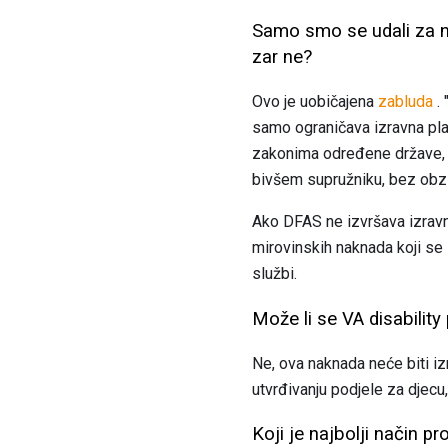
Samo smo se udali za na
zar ne?
Ovo je uobičajena
zabluda
. 
samo ograničava izravna pl
zakonima određene države, s
bivšem supružniku, bez obzir
Ako DFAS ne izvršava izravno
mirovinskih naknada koji se 
službi.
Može li se VA disability
Ne, ova naknada neće biti i
utvrđivanju podjele za djecu,
Koji je najbolji način p