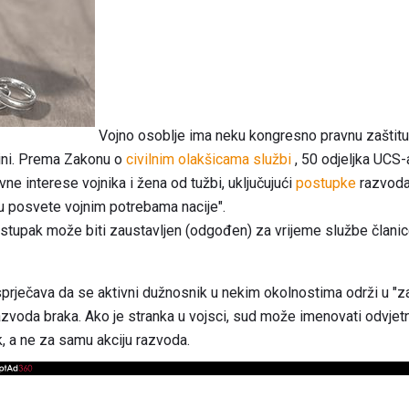
Vojno osoblje ima neku kongresno pravnu zaštitu
lini. Prema Zakonu o
civilnim olakšicama službi
, 50 odjeljka UCS-
vne interese vojnika i žena od tužbi, uključujući
postupke
razvoda
ju posvete vojnim potrebama nacije".
ostupak može biti zaustavljen (odgođen) za vrijeme službe članice
prječava da se aktivni dužnosnik u nekim okolnostima održi u "z
zvoda braka. Ako je stranka u vojsci, sud može imenovati odvjet
, a ne za samu akciju razvoda.