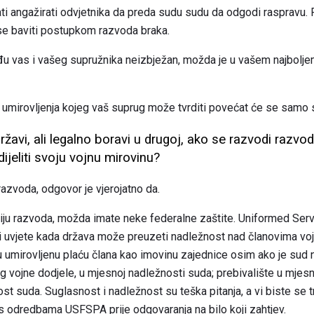
angažirati odvjetnika da preda sudu sudu da odgodi raspravu. Prij
se baviti postupkom razvoda braka.
u vas i vašeg supružnika neizbježan, možda je u vašem najboljem 
g umirovljenja kojeg vaš suprug može tvrditi povećat će se sam
ržavi, ali legalno boravi u drugoj, ako se razvodi razvod
dijeliti svoju vojnu mirovinu?
razvoda, odgovor je vjerojatno da.
ju razvoda, možda imate neke federalne zaštite. Uniformed Servi
uvjete kada država može preuzeti nadležnost nad članovima voj
vu umirovljenu plaću člana kao imovinu zajednice osim ako je su
g vojne dodjele, u mjesnoj nadležnosti suda; prebivalište u mjesno
st suda. Suglasnost i nadležnost su teška pitanja, a vi biste se t
 s odredbama USFSPA prije odgovaranja na bilo koji zahtjev.