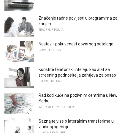
Značenje radne povijesti u programima za
karijeru
TRAŽENJE POSLA
Nastavi i pokrivenost govornog patologa
COVER LETTERS
Koristite telefonski intervju kao alat za
screening podnositelja zahtjeva za posao
LJUDSKI RESURSI
Rad kod kuće na pozivnim centrima u New
Yorku
WORK-AT-HOME KARIJERE
Saznajte više o lateralnim transferima u
vladinoj agenciji
VLADINE KARIJERE