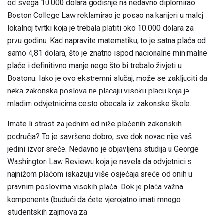
od svega 10.000 dolara godišnje na nedavno diplomirao.
Boston College Law reklamirao je posao na karijeri u maloj
lokalnoj tvrtki koja je trebala platiti oko 10.000 dolara za
prvu godinu. Kad napravite matematiku, to je satna plaća od
samo 4,81 dolara, što je znatno ispod nacionalne minimalne
plaće i definitivno manje nego što bi trebalo živjeti u
Bostonu. Iako je ovo ekstremni slučaj, može se zakljuciti da
neka zakonska poslova ne placaju visoku placu koja je
mladim odvjetnicima cesto obecala iz zakonske škole.
Imate li strast za jednim od niže plaćenih zakonskih
područja? To je savršeno dobro, sve dok novac nije vaš
jedini izvor sreće. Nedavno je objavljena studija u George
Washington Law Reviewu koja je navela da odvjetnici s
najnižom plaćom iskazuju više osjećaja sreće od onih u
pravnim poslovima visokih plaća. Dok je plaća važna
komponenta (budući da ćete vjerojatno imati mnogo
studentskih zajmova za