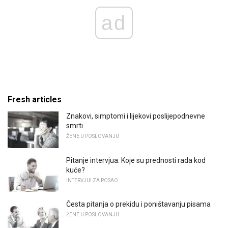
ad
Fresh articles
Znakovi, simptomi i lijekovi poslijepodnevne
smrti
ŽENE U POSLOVANJU
Pitanje intervjua: Koje su prednosti rada kod
kuće?
INTERVJUI ZA POSAO
Česta pitanja o prekidu i poništavanju pisama
ŽENE U POSLOVANJU