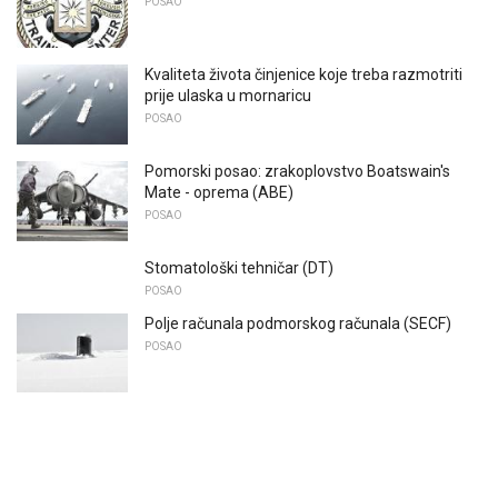
POSAO
Kvaliteta života činjenice koje treba razmotriti
prije ulaska u mornaricu
POSAO
Pomorski posao: zrakoplovstvo Boatswain's
Mate - oprema (ABE)
POSAO
Stomatološki tehničar (DT)
POSAO
Polje računala podmorskog računala (SECF)
POSAO