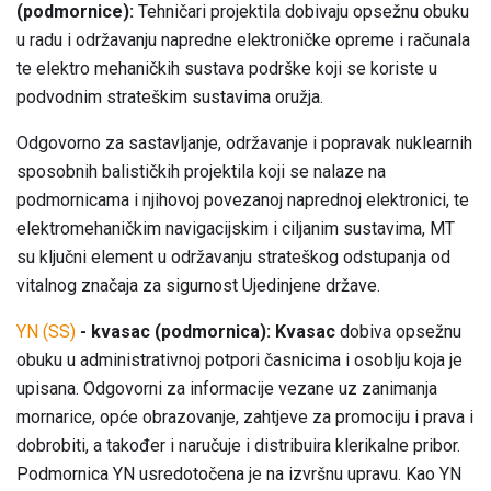
(podmornice):
Tehničari projektila dobivaju opsežnu obuku
u radu i održavanju napredne elektroničke opreme i računala
te elektro mehaničkih sustava podrške koji se koriste u
podvodnim strateškim sustavima oružja.
Odgovorno za sastavljanje, održavanje i popravak nuklearnih
sposobnih balističkih projektila koji se nalaze na
podmornicama i njihovoj povezanoj naprednoj elektronici, te
elektromehaničkim navigacijskim i ciljanim sustavima, MT
su ključni element u održavanju strateškog odstupanja od
vitalnog značaja za sigurnost Ujedinjene države.
YN (SS)
- kvasac (podmornica): Kvasac
dobiva opsežnu
obuku u administrativnoj potpori časnicima i osoblju koja je
upisana. Odgovorni za informacije vezane uz zanimanja
mornarice, opće obrazovanje, zahtjeve za promociju i prava i
dobrobiti, a također i naručuje i distribuira klerikalne pribor.
Podmornica YN usredotočena je na izvršnu upravu. Kao YN