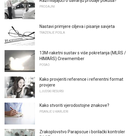
Razmišljajući o davanju prodaje pokuša?
PRODAJNI
Nastavi primjere ciljeva i pisanje savjeta
TRAŽENJE POSLA
13M-raketni sustav s više pokretanja (MLRS /
HIMARS) Crewmember
POSAO
Kako provjeriti reference i referentni format
provjere
LJUDSKI RESURSI
Kako stvoriti vjerodostojne znakove?
PISANJE U KARIJERI
Zrakoplovstvo Parapscue i borilački kontroler