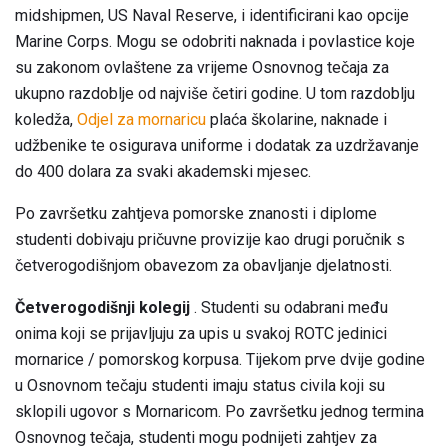
midshipmen, US Naval Reserve, i identificirani kao opcije
Marine Corps. Mogu se odobriti naknada i povlastice koje
su zakonom ovlaštene za vrijeme Osnovnog tečaja za
ukupno razdoblje od najviše četiri godine. U tom razdoblju
koledža,
Odjel za mornaricu
plaća školarine, naknade i
udžbenike te osigurava uniforme i dodatak za uzdržavanje
do 400 dolara za svaki akademski mjesec.
Po završetku zahtjeva pomorske znanosti i diplome
studenti dobivaju pričuvne provizije kao drugi poručnik s
četverogodišnjom obavezom za obavljanje djelatnosti.
Četverogodišnji kolegij
. Studenti su odabrani među
onima koji se prijavljuju za upis u svakoj ROTC jedinici
mornarice / pomorskog korpusa. Tijekom prve dvije godine
u Osnovnom tečaju studenti imaju status civila koji su
sklopili ugovor s Mornaricom. Po završetku jednog termina
Osnovnog tečaja, studenti mogu podnijeti zahtjev za