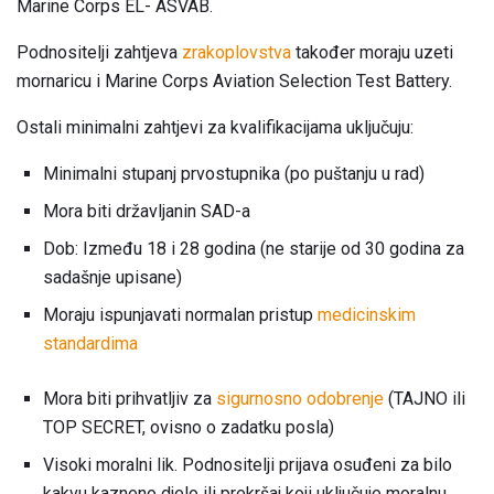
Marine Corps EL- ASVAB.
Podnositelji zahtjeva
zrakoplovstva
također moraju uzeti
mornaricu i Marine Corps Aviation Selection Test Battery.
Ostali minimalni zahtjevi za kvalifikacijama uključuju:
Minimalni stupanj prvostupnika (po puštanju u rad)
Mora biti državljanin SAD-a
Dob: Između 18 i 28 godina (ne starije od 30 godina za
sadašnje upisane)
Moraju ispunjavati normalan pristup
medicinskim
standardima
Mora biti prihvatljiv za
sigurnosno odobrenje
(TAJNO ili
TOP SECRET, ovisno o zadatku posla)
Visoki moralni lik. Podnositelji prijava osuđeni za bilo
kakvu kazneno djelo ili prekršaj koji uključuje moralnu