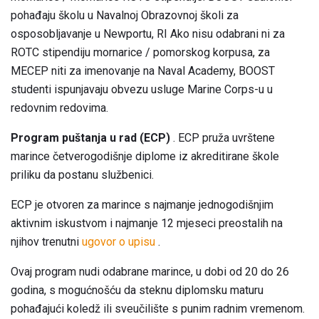
pohađaju školu u Navalnoj Obrazovnoj školi za
osposobljavanje u Newportu, RI Ako nisu odabrani ni za
ROTC stipendiju mornarice / pomorskog korpusa, za
MECEP niti za imenovanje na Naval Academy, BOOST
studenti ispunjavaju obvezu usluge Marine Corps-u u
redovnim redovima.
Program puštanja u rad (ECP)
. ECP pruža uvrštene
marince četverogodišnje diplome iz akreditirane škole
priliku da postanu službenici.
ECP je otvoren za marince s najmanje jednogodišnjim
aktivnim iskustvom i najmanje 12 mjeseci preostalih na
njihov trenutni
ugovor o upisu
.
Ovaj program nudi odabrane marince, u dobi od 20 do 26
godina, s mogućnošću da steknu diplomsku maturu
pohađajući koledž ili sveučilište s punim radnim vremenom.