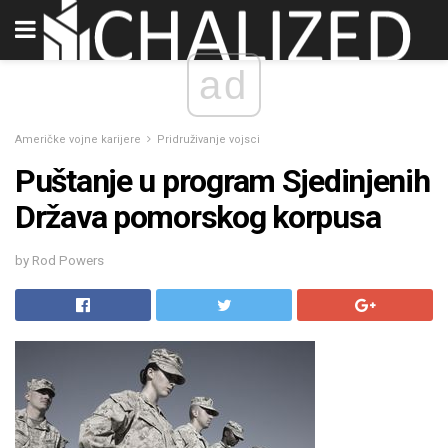
ad
Američke vojne karijere
Pridruživanje vojsci
Puštanje u program Sjedinjenih
Država pomorskog korpusa
by Rod Powers