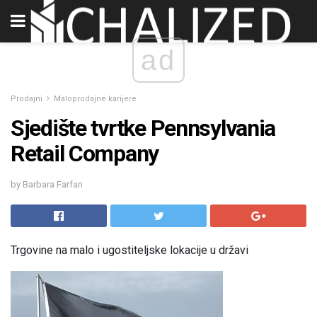
ad
Prodajni
Maloprodajne karijere
Sjedište tvrtke Pennsylvania
Retail Company
by Barbara Farfan
Trgovine na malo i ugostiteljske lokacije u državi