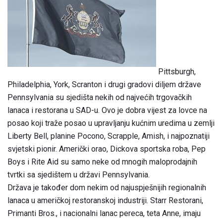
Pittsburgh,
Philadelphia, York, Scranton i drugi gradovi diljem države
Pennsylvania su sjedišta nekih od najvećih trgovačkih
lanaca i restorana u SAD-u. Ovo je dobra vijest za lovce na
posao koji traže posao u upravljanju kućnim uredima u zemlji
Liberty Bell, planine Pocono, Scrapple, Amish, i najpoznatiji
svjetski pionir. Američki orao, Dickova sportska roba, Pep
Boys i Rite Aid su samo neke od mnogih maloprodajnih
tvrtki sa sjedištem u državi Pennsylvania.
Država je također dom nekim od najuspješnijih regionalnih
lanaca u američkoj restoranskoj industriji. Starr Restorani,
Primanti Bros., i nacionalni lanac pereca, teta Anne, imaju