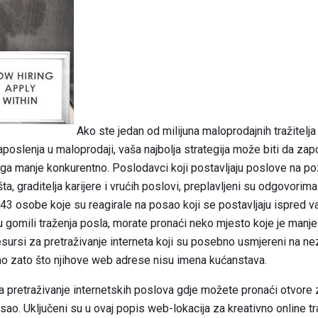
Ako ste jedan od milijuna maloprodajnih tražitelja
zaposlenja u maloprodaji, vaša najbolja strategija može biti da za
toga manje konkurentno. Poslodavci koji postavljaju poslove na 
a, graditelja karijere i vrućih poslovi, preplavljeni su odgovorim
 43 osobe koje su reagirale na posao koji se postavljaju ispred v
i u gomili traženja posla, morate pronaći neko mjesto koje je manje
esursi za pretraživanje interneta koji su posebno usmjereni na n
mo zato što njihove web adrese nisu imena kućanstava.
a pretraživanje internetskih poslova gdje možete pronaći otvore 
sao. Uključeni su u ovaj popis web-lokacija za kreativno online tr