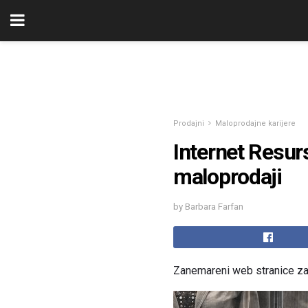
Prodajni
Maloprodajne karijere
Internet Resurs
maloprodaji
by Barbara Farfan
Zanemareni web stranice za