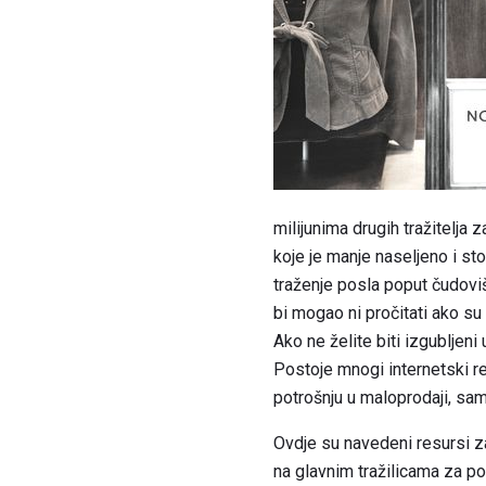
milijunima drugih tražitelja 
koje je manje naseljeno i s
traženje posla poput čudovišt
bi mogao ni pročitati ako su
Ako ne želite biti izgubljen
Postoje mnogi internetski r
potrošnju u maloprodaji, sa
Ovdje su navedeni resursi z
na glavnim tražilicama za po