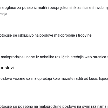
ra oglase za posao iz malih i besprijekornih klasificiranih web m
vanja.
točuje se isključivo na poslove maloprodaje i trgovine.
i
maloprodajne unose iz nekoliko različitih srednjih web stranica 
 poslovi
oslove vezane uz maloprodaju koje možete raditi od kuće. Isječc
otočuje se posebno na maloprodajne poslove na svim razinama 