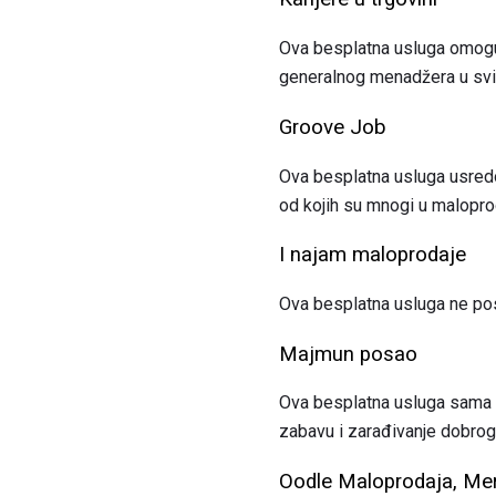
Ova besplatna usluga omoguć
generalnog menadžera u svi
Groove Job
Ova besplatna usluga usredo
od kojih su mnogi u maloprod
I najam maloprodaje
Ova besplatna usluga ne post
Majmun posao
Ova besplatna usluga sama ra
zabavu i zarađivanje dobrog
Oodle Maloprodaja, Mer