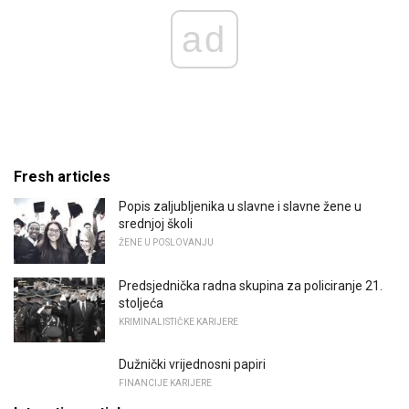
ad
Fresh articles
Popis zaljubljenika u slavne i slavne žene u
srednjoj školi
ŽENE U POSLOVANJU
Predsjednička radna skupina za policiranje 21.
stoljeća
KRIMINALISTIČKE KARIJERE
Dužnički vrijednosni papiri
FINANCIJE KARIJERE