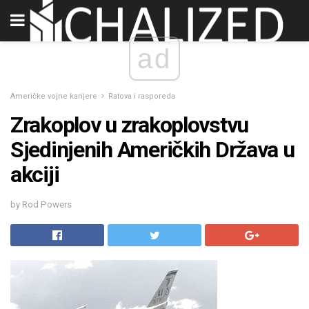
ad
Američke vojne karijere
Ratova i rasporeda
Zrakoplov u zrakoplovstvu
Sjedinjenih Američkih Država u
akciji
by Rod Powers