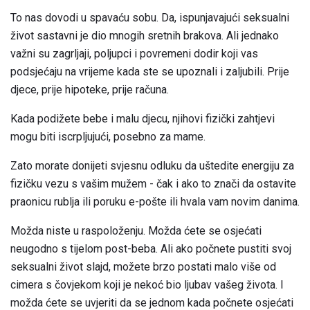
To nas dovodi u spavaću sobu. Da, ispunjavajući seksualni
život sastavni je dio mnogih sretnih brakova. Ali jednako
važni su zagrljaji, poljupci i povremeni dodir koji vas
podsjećaju na vrijeme kada ste se upoznali i zaljubili. Prije
djece, prije hipoteke, prije računa.
Kada podižete bebe i malu djecu, njihovi fizički zahtjevi
mogu biti iscrpljujući, posebno za mame.
Zato morate donijeti svjesnu odluku da uštedite energiju za
fizičku vezu s vašim mužem - čak i ako to znači da ostavite
praonicu rublja ili poruku e-pošte ili hvala vam novim danima.
Možda niste u raspoloženju. Možda ćete se osjećati
neugodno s tijelom post-beba. Ali ako počnete pustiti svoj
seksualni život slajd, možete brzo postati malo više od
cimera s čovjekom koji je nekoć bio ljubav vašeg života. I
možda ćete se uvjeriti da se jednom kada počnete osjećati