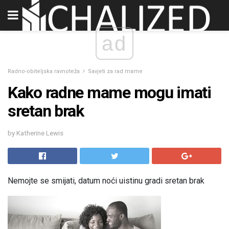
ad
Radno-obiteljska ravnoteža
Savjeti za rad mame
Kako radne mame mogu imati
sretan brak
by Katherine Lewis
Nemojte se smijati, datum noći uistinu gradi sretan brak