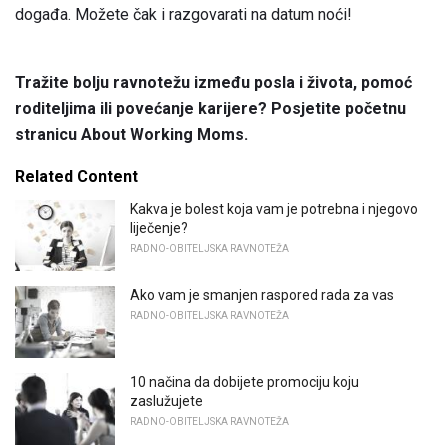
događa. Možete čak i razgovarati na datum noći!
Tražite bolju ravnotežu između posla i života, pomoć
roditeljima ili povećanje karijere?
Posjetite početnu
stranicu About Working Moms.
Related Content
Kakva je bolest koja vam je potrebna i njegovo
liječenje?
RADNO-OBITELJSKA RAVNOTEŽA
Ako vam je smanjen raspored rada za vas
RADNO-OBITELJSKA RAVNOTEŽA
10 načina da dobijete promociju koju
zaslužujete
RADNO-OBITELJSKA RAVNOTEŽA