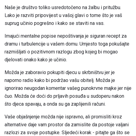
Naše je društvo toliko usredotočeno na žalbu i pritužbu.
Lako je razviti pripovijest u vašoj glavi o tome što je vaš
suprug učinio pogrešno i kako se staviti na vas.
Imajući mentalne popise nepoštivanja je siguran recept za
dramu i turbulencije u vašem domu. Umjesto toga pokušajte
razmišljati o pozitivnom razlogu zbog kojeg bi mogao
djelovati onako kako je učinio.
Možda je zaboravio pokupiti djecu u skrbništvu jer je
naporno radio kako bi podržao vašu obitelj. Možda je
ignorirao neugodan komentar vašeg punokrvne majke jer nije
čuo. Možda će doći do prljavih posuđa u sudoperu nakon
što djeca spavaju, a onda su ga zaplijenili računi.
Vaše objašnjenje možda nije ispravno, ali promisliti kroz
alternative daje vam prostor da zamislite da postoje valjani
razlozi za svoje postupke. Sljedeći korak - pitajte ga što se