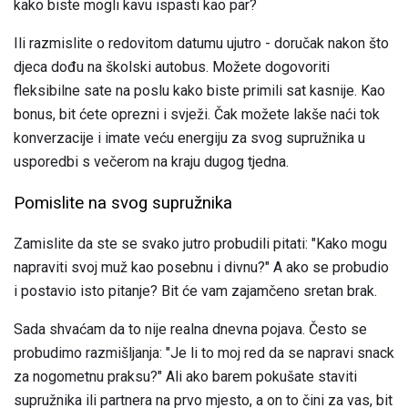
kako biste mogli kavu ispasti kao par?
Ili razmislite o redovitom datumu ujutro - doručak nakon što
djeca dođu na školski autobus. Možete dogovoriti
fleksibilne sate na poslu kako biste primili sat kasnije. Kao
bonus, bit ćete oprezni i svježi. Čak možete lakše naći tok
konverzacije i imate veću energiju za svog supružnika u
usporedbi s večerom na kraju dugog tjedna.
Pomislite na svog supružnika
Zamislite da ste se svako jutro probudili pitati: "Kako mogu
napraviti svoj muž kao posebnu i divnu?" A ako se probudio
i postavio isto pitanje? Bit će vam zajamčeno sretan brak.
Sada shvaćam da to nije realna dnevna pojava. Često se
probudimo razmišljanja: "Je li to moj red da se napravi snack
za nogometnu praksu?" Ali ako barem pokušate staviti
supružnika ili partnera na prvo mjesto, a on to čini za vas, bit