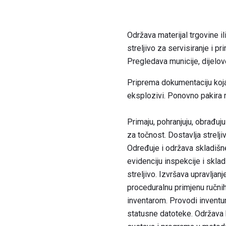
Održava materijal trgovine i
streljivo za servisiranje i pr
Pregledava municije, dijelo
Priprema dokumentaciju koja 
eksplozivi. Ponovno pakira 
Primaju, pohranjuju, obrađuj
za točnost. Dostavlja strelji
Određuje i održava skladišne
evidenciju inspekcije i skla
streljivo. Izvršava upravljan
proceduralnu primjenu ručnih
inventarom. Provodi inventur
statusne datoteke. Održava 