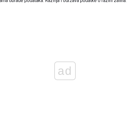
ma obrade podataka. Razvija i održava podatke o razini zaliha.
ad