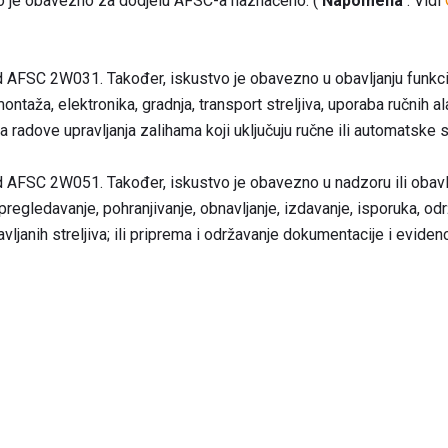
vo je obavezno za dodjelu AFSC-a naznačeno: (
Napomena
: Vidi
d AFSC 2W031. Također, iskustvo je obavezno u obavljanju funkcij
taža, elektronika, gradnja, transport streljiva, uporaba ručnih al
 radove upravljanja zalihama koji uključuju ručne ili automatske s
d AFSC 2W051. Također, iskustvo je obavezno u nadzoru ili obavlja
pregledavanje, pohranjivanje, obnavljanje, izdavanje, isporuka, održ
vljanih streljiva; ili priprema i održavanje dokumentacije i evidenc