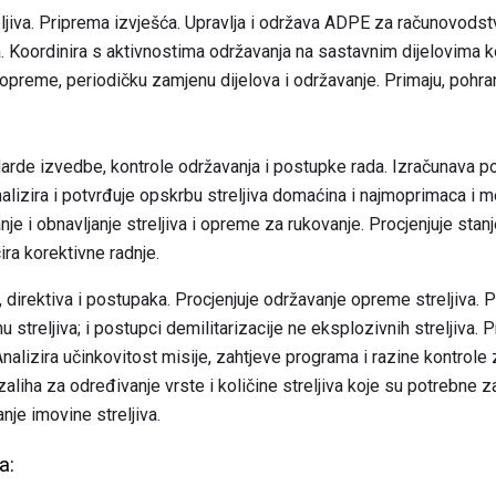
jiva. Priprema izvješća. Upravlja i održava ADPE za računovodstv
iva. Koordinira s aktivnostima održavanja na sastavnim dijelovima k
opreme, periodičku zamjenu dijelova i održavanje. Primaju, pohran
darde izvedbe, kontrole održavanja i postupke rada. Izračunava p
Analizira i potvrđuje opskrbu streljiva domaćina i najmoprimaca i 
e i obnavljanje streljiva i opreme za rukovanje. Procjenjuje stanj
ira korektivne radnje.
, direktiva i postupaka. Procjenjuje održavanje opreme streljiva. 
u streljiva; i postupci demilitarizacije ne eksplozivnih streljiva.
alizira učinkovitost misije, zahtjeve programa i razine kontrole z
zaliha za određivanje vrste i količine streljiva koje su potrebne z
nje imovine streljiva.
a: