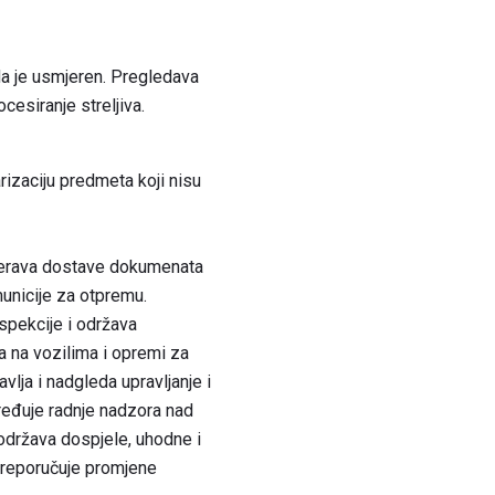
da je usmjeren. Pregledava
ocesiranje streljiva.
rizaciju predmeta koji nisu
ovjerava dostave dokumenata
municije za otpremu.
nspekcije i održava
ra na vozilima i opremi za
avlja i nadgleda upravljanje i
dređuje radnje nadzora nad
 održava dospjele, uhodne i
Preporučuje promjene