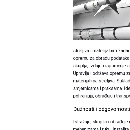
streljiva i materijalnim zad
opremu za obradu podataka (A
skuplja, izdaje i isporučuje 
Upravlja i održava opremu za
materijalima streljiva. Suk
smjernicama i praksama. Ident
pohranjuju, obrađuju i trans
Dužnosti i odgovornosti
Istražuje, skuplja i obrađuj
mehanizama i ruku. Instalira b