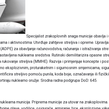
Specijalist zrakoplovnih snaga municije obavlja i
aćama i aktivnostima. Utvrđuje zahtjeve streljiva i opreme. Upravl
DPE) za obavljanje računovodstva, računanja i istraživanja strelj
sastavljena nuklearna sredstva. Rutinski demilitarizira opasne stre
 rukovanje streljiva (MMHE). Razvija i primjenjuje koncepte i pos
ladno eksplozivnim, proturaketnim i sigurnosnim smjernicama, sigu
ificira streljivo pomoću punila, koda boje, označavanja ili fizički
portiraju nuklearno oružje. Srodna radna podgrupa DoD: 645.
e nuklearna municija. Priprema municije za utovar na zrakoplovima.
ojne glave, vodilice, osigurače, armiranje žice, eksplozivne vijke, š