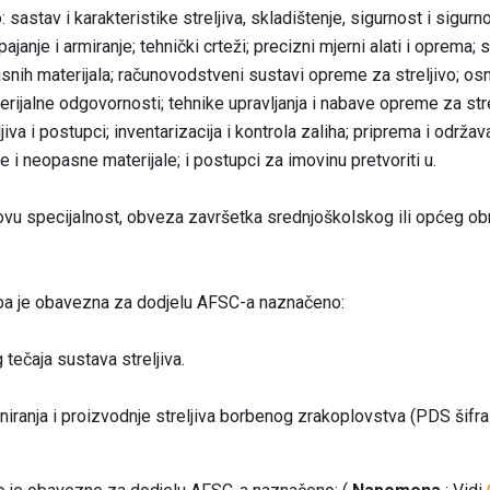
 sastav i karakteristike streljiva, skladištenje, sigurnost i sigurn
ajanje i armiranje; tehnički crteži; precizni mjerni alati i oprema; 
snih materijala; računovodstveni sustavi opreme za streljivo; os
erijalne odgovornosti; tehnike upravljanja i nabave opreme za st
iva i postupci; inventarizacija i kontrola zaliha; priprema i održ
e i neopasne materijale; i postupci za imovinu pretvoriti u.
ovu specijalnost, obveza završetka srednjoškolskog ili općeg ob
zba je obavezna za dodjelu AFSC-a naznačeno:
ečaja sustava streljiva.
iranja i proizvodnje streljiva borbenog zrakoplovstva (PDS šifra