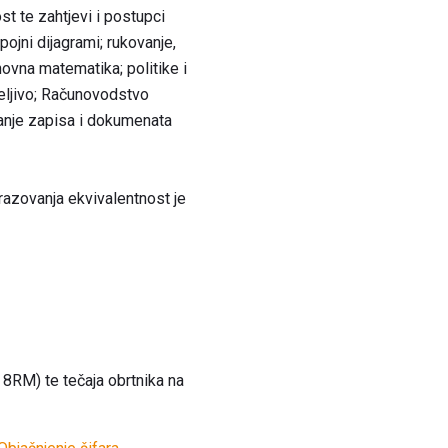
ost te zahtjevi i postupci
spojni dijagrami; rukovanje,
novna matematika; politike i
reljivo; Računovodstvo
avanje zapisa i dokumenata
razovanja ekvivalentnost je
 8RM) te tečaja obrtnika na