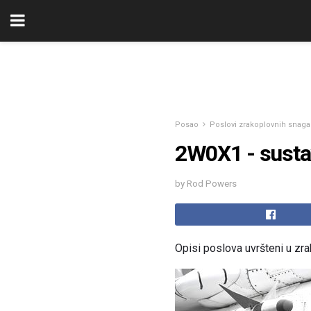
Posao
Poslovi zrakoplovnih snaga
2W0X1 - susta
by Rod Powers
Opisi poslova uvršteni u zr