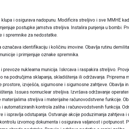
li klupa i osigurava nadopunu. Modificira streljivo i sve MMHE ka
imjenjuje postupke jamstva streljiva. Instalira punjenja u bombi. Pr
ve i spremnike za nedostatke.
označava identifikaciju i količinu imovine. Obavlja rutinu demilita
municije i primjenjuje oznake spremnika.
u i prevoze nuklearna municija. Iskrcava i raspakira streljivo. Pr
vo na područjima sklapanja, skladištenja ili održavanja. Priprema 
 ​​prostore, izvješća, sigurnosne i sigurnosne zahtjeve. Obavlja i
dištenja. Issues nonnuclear streljiva. Izvršava održavanje operate
je materijalima streljiva i materijalne računovodstvene funkcije. Ob
 i automatiziranih kontrola zaliha i računovodstvenih funkcija. O
e i ispravlja odstupanja. Ostvaruje akcije poduzimanja zahtjeva i
kontrolu izvornog dokumenta i osigurava valjanost i potpunost. 