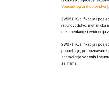
Iskustvo
. Sljedeće iskust
Specijalnog zrakoplovstva
).
2W051. Kvalifikacija i posje
računovodstvo, mehanička mon
dokumentacije i evidencija za
2W071. Kvalifikacija i posje
pribavljanje, prepoznavanje, 
sastavljanje vođenih i neupra
zalihama.