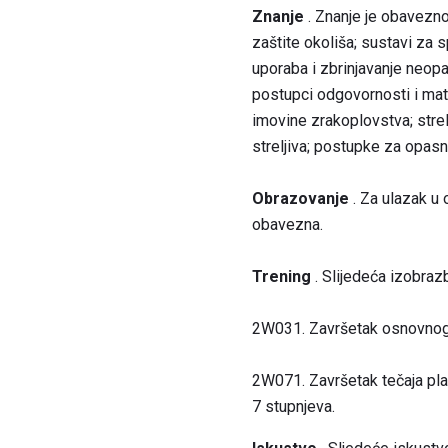
Znanje
. Znanje je obavezno:
zaštite okoliša; sustavi za sp
uporaba i zbrinjavanje neopa
postupci odgovornosti i mat
imovine zrakoplovstva; strelj
streljiva; postupke za opasn
Obrazovanje
. Za ulazak u 
obavezna.
Trening
. Slijedeća izobra
2W031. Završetak osnovnog t
2W071. Završetak tečaja plan
7 stupnjeva.