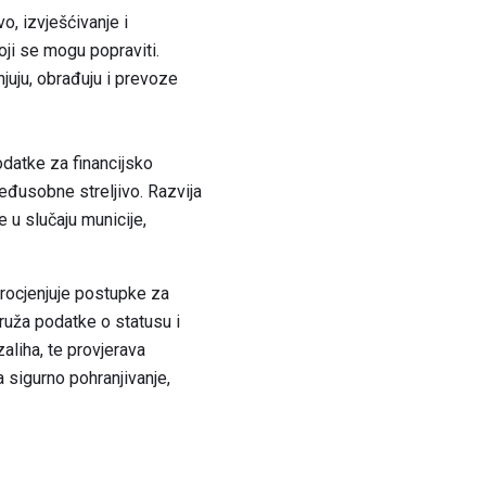
o, izvješćivanje i
oji se mogu popraviti.
juju, obrađuju i prevoze
odatke za financijsko
međusobne streljivo. Razvija
e u slučaju municije,
Procjenjuje postupke za
 Pruža podatke o statusu i
aliha, te provjerava
a sigurno pohranjivanje,