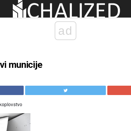
ad
vi municije
akoplovstvo