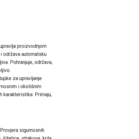
 upravlja proizvodnjom
ja i održava automatsku
iva. Pohranjuje, održava,
ljivo.
tupke za upravljanje
rnosnim i okolišnim
h karakteristika. Primaju,
 Provjera sigurnosnih
iljatice, strakove, krila,