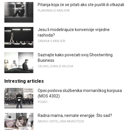
Pitanja koja će se pitati ako ste pustili ili otkazali
PLANIRANJE KARIJERE
Jesu li modelirajuće konvencije vrijedne
rashoda?
ZABAVA U KARIJERI
Saznajte kako povećati svoj Ghostwriting
Business
OBJAVLJIVANJE KNJIGA
Intresting articles
Opisi poslova službenika mornaričkog korpusa
(MOS 4302)
POSAO
Radna mama, nemate energije. Što sad?
RADNO-OBITELJSKA RAVNOTEŽA