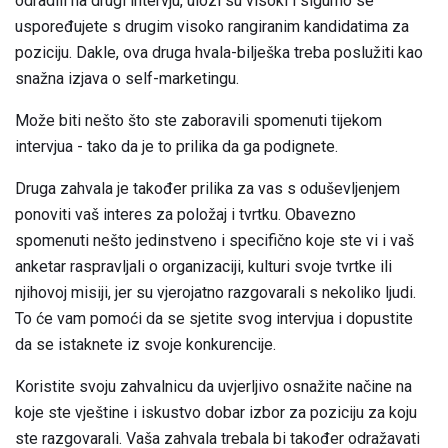
odradili na drugi intervju, ulozi su visoki i sigurno se
uspoređujete s drugim visoko rangiranim kandidatima za
poziciju. Dakle, ova druga hvala-bilješka treba poslužiti kao
snažna izjava o self-marketingu.
Može biti nešto što ste zaboravili spomenuti tijekom
intervjua - tako da je to prilika da ga podignete.
Druga zahvala je također prilika za vas s oduševljenjem
ponoviti vaš interes za položaj i tvrtku. Obavezno
spomenuti nešto jedinstveno i specifično koje ste vi i vaš
anketar raspravljali o organizaciji, kulturi svoje tvrtke ili
njihovoj misiji, jer su vjerojatno razgovarali s nekoliko ljudi.
To će vam pomoći da se sjetite svog intervjua i dopustite
da se istaknete iz svoje konkurencije.
Koristite svoju zahvalnicu da uvjerljivo osnažite načine na
koje ste vještine i iskustvo dobar izbor za poziciju za koju
ste razgovarali. Vaša zahvala trebala bi također odražavati