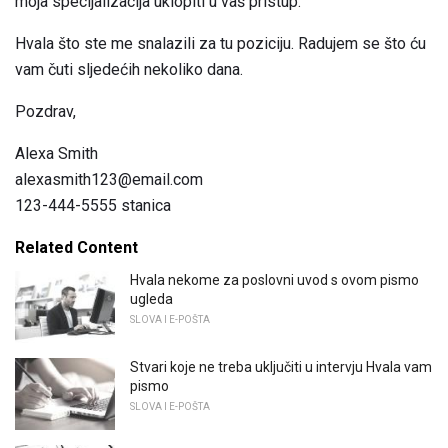
moja specijalizacija uklopiti u vaš pristup.
Hvala što ste me snalazili za tu poziciju. Radujem se što ću
vam čuti sljedećih nekoliko dana.
Pozdrav,
Alexa Smith
alexasmith123@email.com
123-444-5555 stanica
Related Content
Hvala nekome za poslovni uvod s ovom pismo
ugleda
SLOVA I E-POŠTA
Stvari koje ne treba uključiti u intervju Hvala vam
pismo
SLOVA I E-POŠTA