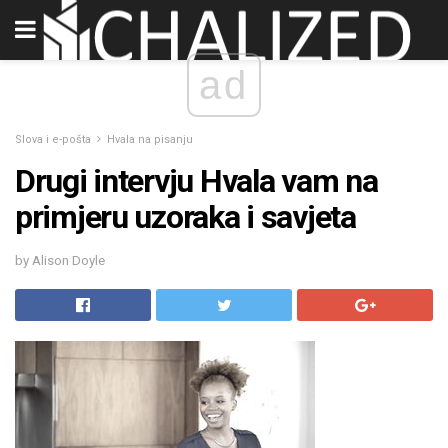
ad
Slova i e-pošta
Hvala na pisanju
Drugi intervju Hvala vam na
primjeru uzoraka i savjeta
by Alison Doyle