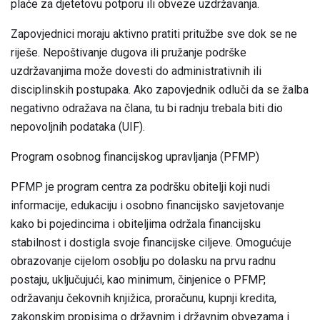
plaće za djetetovu potporu ili obveze uzdržavanja.
Zapovjednici moraju aktivno pratiti pritužbe sve dok se ne
riješe. Nepoštivanje dugova ili pružanje podrške
uzdržavanjima može dovesti do administrativnih ili
disciplinskih postupaka. Ako zapovjednik odluči da se žalba
negativno odražava na člana, tu bi radnju trebala biti dio
nepovoljnih podataka (UIF).
Program osobnog financijskog upravljanja (PFMP)
PFMP je program centra za podršku obitelji koji nudi
informacije, edukaciju i osobno financijsko savjetovanje
kako bi pojedincima i obiteljima održala financijsku
stabilnost i dostigla svoje financijske ciljeve. Omogućuje
obrazovanje cijelom osoblju po dolasku na prvu radnu
postaju, uključujući, kao minimum, činjenice o PFMP,
održavanju čekovnih knjižica, proračunu, kupnji kredita,
zakonskim propisima o državnim i državnim obvezama i