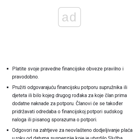
ad
Platite svoje pravedne financijske obveze pravilno i
pravodobno.
Pružiti odgovarajuću financijsku potporu supružnika ili
djeteta ili bilo kojeg drugog rođaka za koje član prima
dodatne naknade za potporu. Članovi će se također
pridržavati odredaba o financijskoj potpori sudskog
naloga ili pisanog sporazuma o potpori.
Odgovori na zahtjeve za neovlašteno dodjeljivanje plaća
u roku od datuma suspenzije koje je utvrdilo Služba