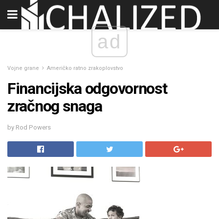
ad
Vojne grane
Američko ratno zrakoplovstvo
Financijska odgovornost
zračnog snaga
by Rod Powers