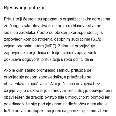
Rješavanje pritužbi
Pritužitelji često nisu upoznati s organizacijskim adresama
zračnoga zrakoplovstva ili ne poznaju članove stvarne
jedinice zadataka. Često se obraćaju korespondenciji s
zapovjednikom postrojenja, osobnim sudijacima (SJA) ili
vojnim osobnim letom (MPF). Žalba se prosljeđuje
zapovjedniku pojedinca radi djelovanja; zapovjednik
pokušava odgovoriti pritužitelju u roku od 15 dana.
Ako je član stalno promijenio stanicu, pritužba se
prosljeđuje novom zapovjedniku, a pritužitelju se
obavještava o upućivanju. Ako je članica odvojena bez
daljnje vojne službe ili je u mirovini, pritužitelj je obaviješten i
obaviješten da zrakoplovstvo nije u mogućnosti pomoći jer
pojedinac više nije pod njezinom nadležnošću osim ako je
tužba pravni postupak usmjeren na garnizaciju umirovljene