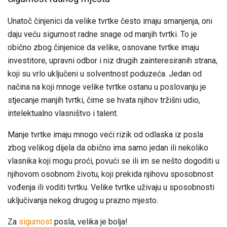
Unatoč činjenici da velike tvrtke često imaju smanjenja, oni
daju veću sigurnost radne snage od manjih tvrtki. To je
obično zbog činjenice da velike, osnovane tvrtke imaju
investitore, upravni odbor i niz drugih zainteresiranih strana,
koji su vrlo uključeni u solventnost poduzeća. Jedan od
načina na koji mnoge velike tvrtke ostanu u poslovanju je
stjecanje manjih tvrtki, čime se hvata njihov tržišni udio,
intelektualno vlasništvo i talent.
Manje tvrtke imaju mnogo veći rizik od odlaska iz posla
zbog velikog dijela da obično ima samo jedan ili nekoliko
vlasnika koji mogu proći, povući se ili im se nešto dogoditi u
njihovom osobnom životu, koji prekida njihovu sposobnost
vođenja ili voditi tvrtku. Velike tvrtke uživaju u sposobnosti
uključivanja nekog drugog u prazno mjesto.
Za
sigurnost
posla, velika je bolja!