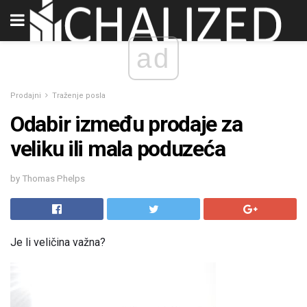
ad
Prodajni
Traženje posla
Odabir između prodaje za
veliku ili mala poduzeća
by Thomas Phelps
Je li veličina važna?