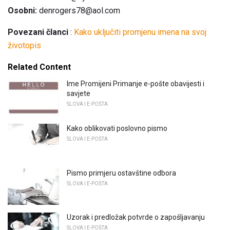
Osobni:
denrogers78@aol.com
Povezani članci
:
Kako uključiti promjenu imena na svoj
životopis
Related Content
Ime Promijeni Primanje e-pošte obavijesti i
savjete
SLOVA I E-POŠTA
Kako oblikovati poslovno pismo
SLOVA I E-POŠTA
Pismo primjeru ostavštine odbora
SLOVA I E-POŠTA
Uzorak i predložak potvrde o zapošljavanju
SLOVA I E-POŠTA