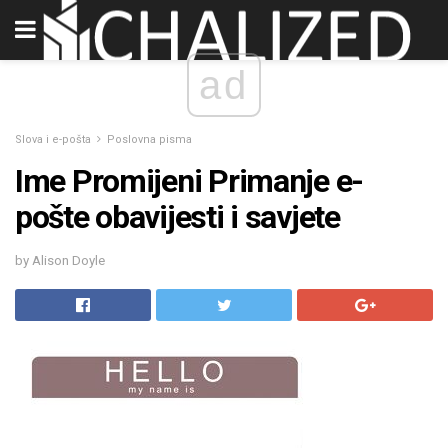
ad
Slova i e-pošta
Poslovna pisma
Ime Promijeni Primanje e-
pošte obavijesti i savjete
by Alison Doyle