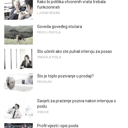
Kako bi politika otvorenih vrata trebala
funkcionirati
LJUDSKI RESURSI
Goveda goveđeg stočara
PROFILI PROFILA
Što učiniti ako ste puhali intervju za posao
TRAŽENJE POSLA
Što je toplo pozivanje u prodaji?
PRODAJNI
Savjeti za praćenje poziva nakon intervjua o
poslu
OSNOVE
Profil vijesti i opis posla