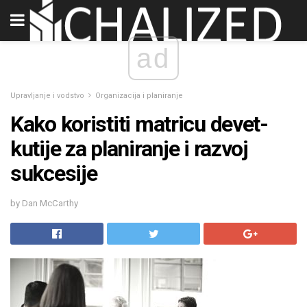
ad
Upravljanje i vodstvo
Organizacija i planiranje
Kako koristiti matricu devet-
kutije za planiranje i razvoj
sukcesije
by Dan McCarthy