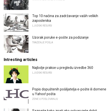
Top 10 načina za zadržavanje vaših velikih
zaposlenika
LJUDSKI RESURSI
Uzorak poruke e-pošte za podizanje
TRAŽENJE POSLA
Intresting articles
Najbolje prakse u pregledu izvedbe 360
LJUDSKI RESURSI
Popis dopuštenih pošiljatelja e-pošte ili domene
u Yahoo! pošta
ŽENE U POSLOVANJU
Saznajte kako znati ako ostvarujete dobit