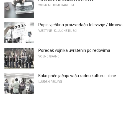
WORK-AT-HOME KARIJERE
Popis vještina proizvođača televizije / filmova
VJEŠTINE I KLJUČNE RIJEČI
Poredak vojnika uvrštenih po redovima
VOJNE GRANE
Kako priče jačaju vašu radnu kulturu - ili ne
LJUDSKI RESURSI