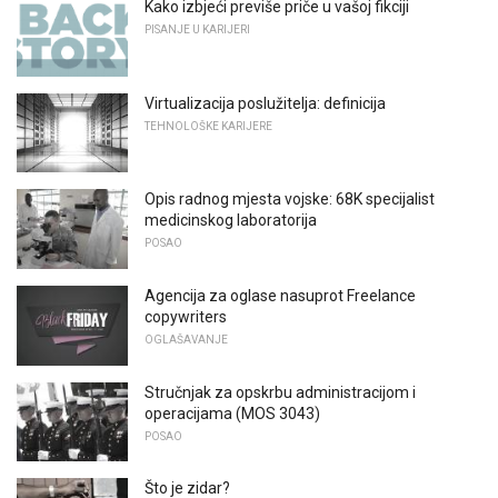
Kako izbjeći previše priče u vašoj fikciji
PISANJE U KARIJERI
Virtualizacija poslužitelja: definicija
TEHNOLOŠKE KARIJERE
Opis radnog mjesta vojske: 68K specijalist
medicinskog laboratorija
POSAO
Agencija za oglase nasuprot Freelance
copywriters
OGLAŠAVANJE
Stručnjak za opskrbu administracijom i
operacijama (MOS 3043)
POSAO
Što je zidar?