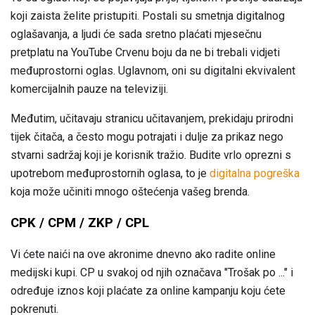
koji zaista želite pristupiti. Postali su smetnja digitalnog
oglašavanja, a ljudi će sada sretno plaćati mjesečnu
pretplatu na YouTube Crvenu boju da ne bi trebali vidjeti
međuprostorni oglas. Uglavnom, oni su digitalni ekvivalent
komercijalnih pauze na televiziji.
Međutim, učitavaju stranicu učitavanjem, prekidaju prirodni
tijek čitača, a često mogu potrajati i dulje za prikaz nego
stvarni sadržaj koji je korisnik tražio. Budite vrlo oprezni s
upotrebom međuprostornih oglasa, to je
digitalna pogreška
koja može učiniti mnogo oštećenja vašeg brenda.
CPK / CPM / ZKP / CPL
Vi ćete naići na ove akronime dnevno ako radite online
medijski kupi. CP u svakoj od njih označava "Trošak po ..." i
određuje iznos koji plaćate za online kampanju koju ćete
pokrenuti.