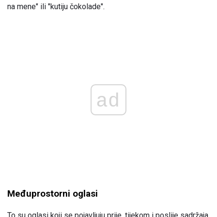
na mene" ili "kutiju čokolade".
ad
Međuprostorni oglasi
To su oglasi koji se pojavljuju prije, tijekom i poslije sadržaja